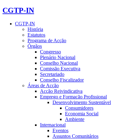
CGTP-IN
CGTP-IN
História
Estatutos
Programa de Acção
Órgãos
Congresso
Plenário Nacional
Conselho Nacional
Comissão Executiva
Secretariado
Conselho Fiscalizador
Áreas de Acção
Acção Reivindicativa
Emprego e Formação Profissional
Desenvolvimento Sustentável
Consumidores
Economia Social
Ambiente
Internacional
Eventos
Assuntos Comunitários