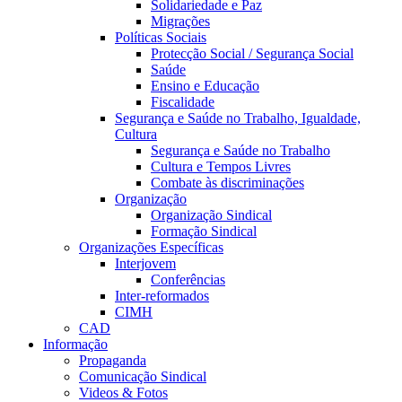
Solidariedade e Paz
Migrações
Políticas Sociais
Protecção Social / Segurança Social
Saúde
Ensino e Educação
Fiscalidade
Segurança e Saúde no Trabalho, Igualdade,
Cultura
Segurança e Saúde no Trabalho
Cultura e Tempos Livres
Combate às discriminações
Organização
Organização Sindical
Formação Sindical
Organizações Específicas
Interjovem
Conferências
Inter-reformados
CIMH
CAD
Informação
Propaganda
Comunicação Sindical
Videos & Fotos