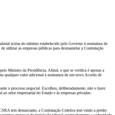
larial acima do mínimo estabelecido pelo Governo à assinatura de
 de utilizar as empresas públicas para desmantelar a Contratação
o Ministro da Presidência. Afinal, o que se verifica é apenas a
na qualquer valor adicional à assinatura de um novo Acordo de
ante o processo negocial. Escolheu, deliberadamente, não o fazer.
al ao setor empresarial do Estado e às empresas privadas.
CSRA tem denunciado, a Contratação Coletiva tem vindo a perder
iza normas gravosas da legislação laboral, nomeadamente a caducidade