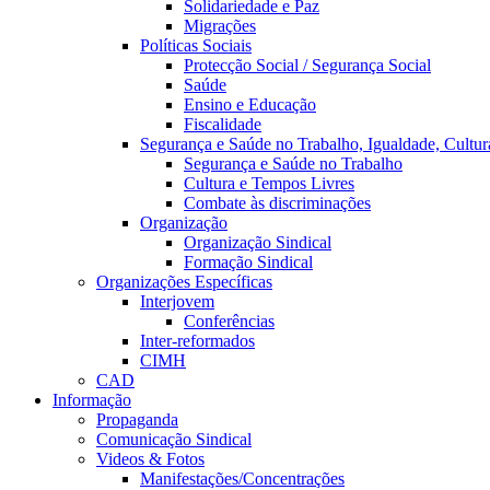
Solidariedade e Paz
Migrações
Políticas Sociais
Protecção Social / Segurança Social
Saúde
Ensino e Educação
Fiscalidade
Segurança e Saúde no Trabalho, Igualdade, Cultur
Segurança e Saúde no Trabalho
Cultura e Tempos Livres
Combate às discriminações
Organização
Organização Sindical
Formação Sindical
Organizações Específicas
Interjovem
Conferências
Inter-reformados
CIMH
CAD
Informação
Propaganda
Comunicação Sindical
Videos & Fotos
Manifestações/Concentrações