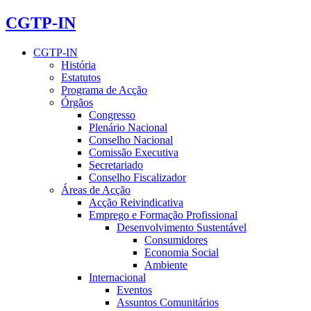
CGTP-IN
CGTP-IN
História
Estatutos
Programa de Acção
Órgãos
Congresso
Plenário Nacional
Conselho Nacional
Comissão Executiva
Secretariado
Conselho Fiscalizador
Áreas de Acção
Acção Reivindicativa
Emprego e Formação Profissional
Desenvolvimento Sustentável
Consumidores
Economia Social
Ambiente
Internacional
Eventos
Assuntos Comunitários