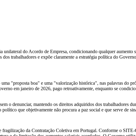
 unilateral do Acordo de Empresa, condicionando qualquer aumento sa
s dos trabalhadores e expõe claramente a estratégia política do Governo
 "proposta boa" e uma "valorização histórica", nas palavras do própri
overno em janeiro de 2026, pago retroativamente, enquanto se condicio
sem o denunciar, mantendo os direitos adquiridos dos trabalhadores dur
 político que objetivamente não procura a paz social e que serve de sin
 fragilização da Contratação Coletiva em Portugal. Conforme o SITE-
ertura e da limitação dos aumentos salariais acordados. O Governo util