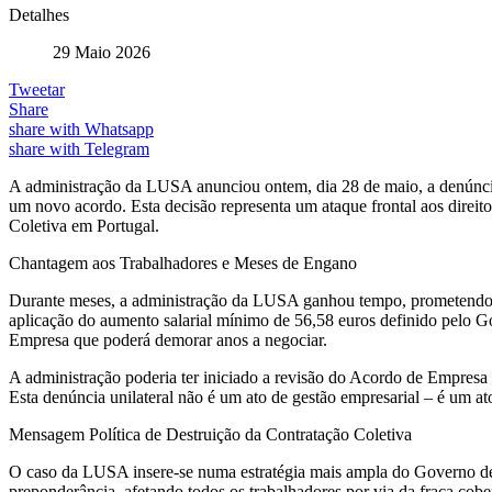
Detalhes
29 Maio 2026
Tweetar
Share
share with Whatsapp
share with Telegram
A administração da LUSA anunciou ontem, dia 28 de maio, a denúncia
um novo acordo. Esta decisão representa um ataque frontal aos direito
Coletiva em Portugal.
Chantagem aos Trabalhadores e Meses de Engano
Durante meses, a administração da LUSA ganhou tempo, prometendo uma
aplicação do aumento salarial mínimo de 56,58 euros definido pelo G
Empresa que poderá demorar anos a negociar.
A administração poderia ter iniciado a revisão do Acordo de Empresa 
Esta denúncia unilateral não é um ato de gestão empresarial – é um ato
Mensagem Política de Destruição da Contratação Coletiva
O caso da LUSA insere-se numa estratégia mais ampla do Governo de
preponderância, afetando todos os trabalhadores por via da fraca cob