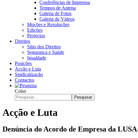
Conferências de Imprensa
Tempos de Antena
Galeria de Fotos
Galeria de Vídeos
Moções e Resoluções
Edições
Projectos
Direitos
Sítio dos Direitos
Segurança e Saúde
Igualdade
Posições
Acção e Luta
Sindicalização
Contactos
Coiso
Pesquisar
Acção e Luta
Denúncia do Acordo de Empresa da LUSA: 