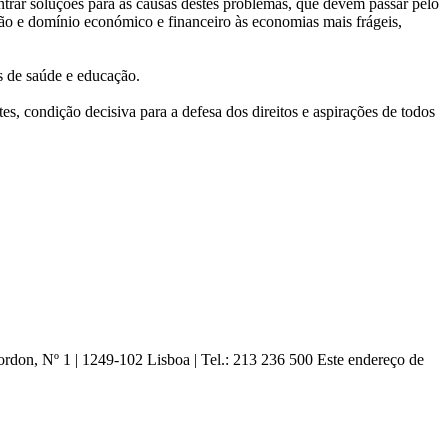
trar soluções para as causas destes problemas, que devem passar pelo
ssão e domínio económico e financeiro às economias mais frágeis,
os de saúde e educação.
, condição decisiva para a defesa dos direitos e aspirações de todos
ordon, Nº 1 | 1249-102 Lisboa |
Tel.: 213 236 500
Este endereço de