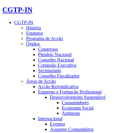
CGTP-IN
CGTP-IN
História
Estatutos
Programa de Acção
Órgãos
Congresso
Plenário Nacional
Conselho Nacional
Comissão Executiva
Secretariado
Conselho Fiscalizador
Áreas de Acção
Acção Reivindicativa
Emprego e Formação Profissional
Desenvolvimento Sustentável
Consumidores
Economia Social
Ambiente
Internacional
Eventos
Assuntos Comunitários