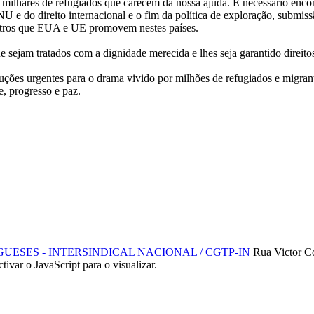
ilhares de refugiados que carecem da nossa ajuda. É necessário encon
ONU e do direito internacional e o fim da política de exploração, submi
utros que EUA e UE promovem nestes países.
ue sejam tratados com a dignidade merecida e lhes seja garantido direit
es urgentes para o drama vivido por milhões de refugiados e migrantes
, progresso e paz.
SES - INTERSINDICAL NACIONAL / CGTP-IN
Rua Victor C
ctivar o JavaScript para o visualizar.