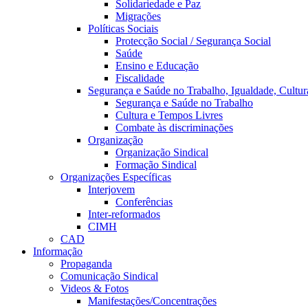
Solidariedade e Paz
Migrações
Políticas Sociais
Protecção Social / Segurança Social
Saúde
Ensino e Educação
Fiscalidade
Segurança e Saúde no Trabalho, Igualdade, Cultur
Segurança e Saúde no Trabalho
Cultura e Tempos Livres
Combate às discriminações
Organização
Organização Sindical
Formação Sindical
Organizações Específicas
Interjovem
Conferências
Inter-reformados
CIMH
CAD
Informação
Propaganda
Comunicação Sindical
Videos & Fotos
Manifestações/Concentrações