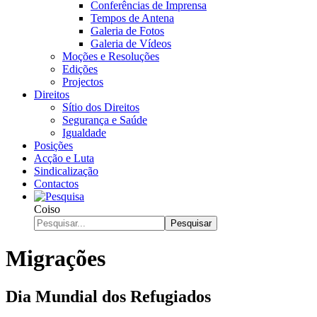
Conferências de Imprensa
Tempos de Antena
Galeria de Fotos
Galeria de Vídeos
Moções e Resoluções
Edições
Projectos
Direitos
Sítio dos Direitos
Segurança e Saúde
Igualdade
Posições
Acção e Luta
Sindicalização
Contactos
Coiso
Pesquisar
Migrações
Dia Mundial dos Refugiados