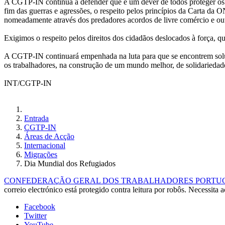
A CGTP-IN continua a defender que é um dever de todos proteger os m
fim das guerras e agressões, o respeito pelos princípios da Carta da 
nomeadamente através dos predadores acordos de livre comércio e o
Exigimos o respeito pelos direitos dos cidadãos deslocados à força, q
A CGTP-IN continuará empenhada na luta para que se encontrem soluçõ
os trabalhadores, na construção de um mundo melhor, de solidariedade
INT/CGTP-IN
Entrada
CGTP-IN
Áreas de Acção
Internacional
Migrações
Dia Mundial dos Refugiados
CONFEDERAÇÃO GERAL DOS TRABALHADORES PORTUGUE
correio electrónico está protegido contra leitura por robôs. Necessita a
Facebook
Twitter
YouTube