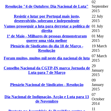
02
Resolução "4 de Outubro: Dia Nacional de Luta"
September
2015
Resistir e lutar por Portugal mais justo,
22 July
desenvolvido, soberano e independente
2015
Vamos prosseguir a luta para derrotar a política de
01 July
direita
2015
1º de Maio - Milhares de pessoas demonstraram
01 May
querer uma vida melhor
2015
Plenário de Sindicatos do dia 18 de Março -
19 March
Resolução
2015
07 March
Foram muitos, muitos mil neste dia nacional de luta
2015
29
Conselho Nacional da CGTP-IN marca Jornada de
January
Luta para 7 de Março
2015
09
Plenário Nacional de Sindicatos - Resolução
January
2015
07
Dia Nacional de Indignação, Acção e Luta para 13
October
de Novembro
2014
11