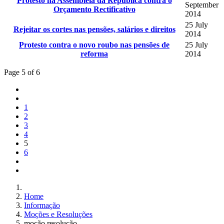
Protesto na Assembleia da República contra o
September
Orçamento Rectificativo
2014
25 July
Rejeitar os cortes nas pensões, salários e direitos
2014
Protesto contra o novo roubo nas pensões de
25 July
reforma
2014
Page 5 of 6
1
2
3
4
5
6
Home
Informação
Moções e Resoluções
moção resolução