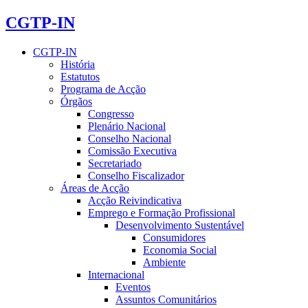
CGTP-IN
CGTP-IN
História
Estatutos
Programa de Acção
Órgãos
Congresso
Plenário Nacional
Conselho Nacional
Comissão Executiva
Secretariado
Conselho Fiscalizador
Áreas de Acção
Acção Reivindicativa
Emprego e Formação Profissional
Desenvolvimento Sustentável
Consumidores
Economia Social
Ambiente
Internacional
Eventos
Assuntos Comunitários