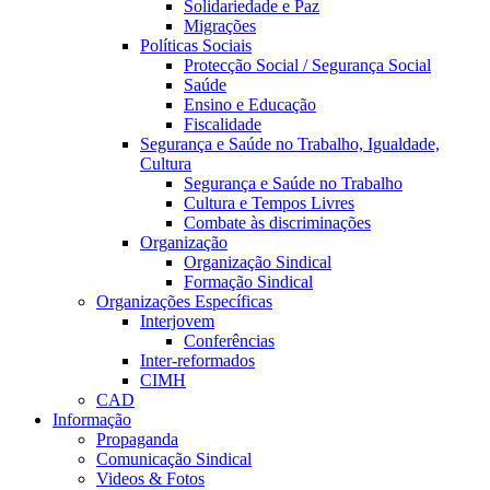
Solidariedade e Paz
Migrações
Políticas Sociais
Protecção Social / Segurança Social
Saúde
Ensino e Educação
Fiscalidade
Segurança e Saúde no Trabalho, Igualdade,
Cultura
Segurança e Saúde no Trabalho
Cultura e Tempos Livres
Combate às discriminações
Organização
Organização Sindical
Formação Sindical
Organizações Específicas
Interjovem
Conferências
Inter-reformados
CIMH
CAD
Informação
Propaganda
Comunicação Sindical
Videos & Fotos