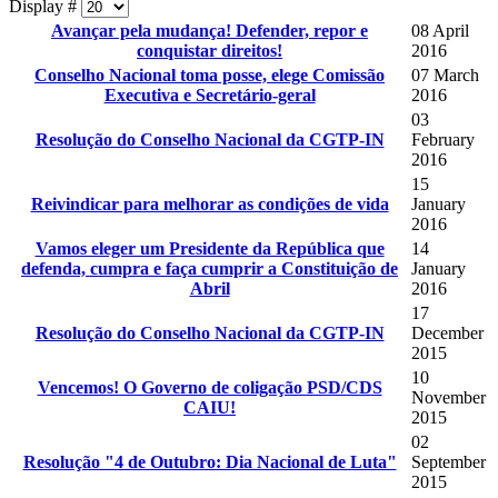
Display #
Avançar pela mudança! Defender, repor e
08 April
conquistar direitos!
2016
Conselho Nacional toma posse, elege Comissão
07 March
Executiva e Secretário-geral
2016
03
Resolução do Conselho Nacional da CGTP-IN
February
2016
15
Reivindicar para melhorar as condições de vida
January
2016
Vamos eleger um Presidente da República que
14
defenda, cumpra e faça cumprir a Constituição de
January
Abril
2016
17
Resolução do Conselho Nacional da CGTP-IN
December
2015
10
Vencemos! O Governo de coligação PSD/CDS
November
CAIU!
2015
02
Resolução "4 de Outubro: Dia Nacional de Luta"
September
2015