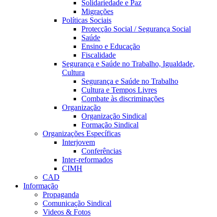
Solidariedade e Paz
Migrações
Políticas Sociais
Protecção Social / Segurança Social
Saúde
Ensino e Educação
Fiscalidade
Segurança e Saúde no Trabalho, Igualdade,
Cultura
Segurança e Saúde no Trabalho
Cultura e Tempos Livres
Combate às discriminações
Organização
Organização Sindical
Formação Sindical
Organizações Específicas
Interjovem
Conferências
Inter-reformados
CIMH
CAD
Informação
Propaganda
Comunicação Sindical
Videos & Fotos