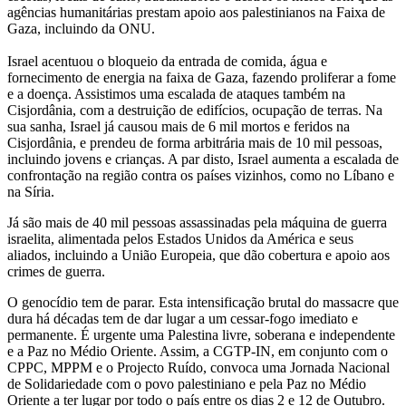
agências humanitárias prestam apoio aos palestinianos na Faixa de
Gaza, incluindo da ONU.
Israel acentuou o bloqueio da entrada de comida, água e
fornecimento de energia na faixa de Gaza, fazendo proliferar a fome
e a doença. Assistimos uma escalada de ataques também na
Cisjordânia, com a destruição de edifícios, ocupação de terras. Na
sua sanha, Israel já causou mais de 6 mil mortos e feridos na
Cisjordânia, e prendeu de forma arbitrária mais de 10 mil pessoas,
incluindo jovens e crianças. A par disto, Israel aumenta a escalada de
confrontação na região contra os países vizinhos, como no Líbano e
na Síria.
Já são mais de 40 mil pessoas assassinadas pela máquina de guerra
israelita, alimentada pelos Estados Unidos da América e seus
aliados, incluindo a União Europeia, que dão cobertura e apoio aos
crimes de guerra.
O genocídio tem de parar. Esta intensificação brutal do massacre que
dura há décadas tem de dar lugar a um cessar-fogo imediato e
permanente. É urgente uma Palestina livre, soberana e independente
e a Paz no Médio Oriente. Assim, a CGTP-IN, em conjunto com o
CPPC, MPPM e o Projecto Ruído, convoca uma Jornada Nacional
de Solidariedade com o povo palestiniano e pela Paz no Médio
Oriente a ter lugar por todo o país entre os dias 2 e 12 de Outubro.