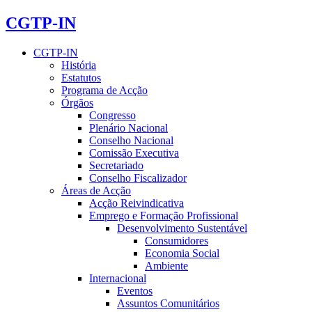
CGTP-IN
CGTP-IN
História
Estatutos
Programa de Acção
Órgãos
Congresso
Plenário Nacional
Conselho Nacional
Comissão Executiva
Secretariado
Conselho Fiscalizador
Áreas de Acção
Acção Reivindicativa
Emprego e Formação Profissional
Desenvolvimento Sustentável
Consumidores
Economia Social
Ambiente
Internacional
Eventos
Assuntos Comunitários