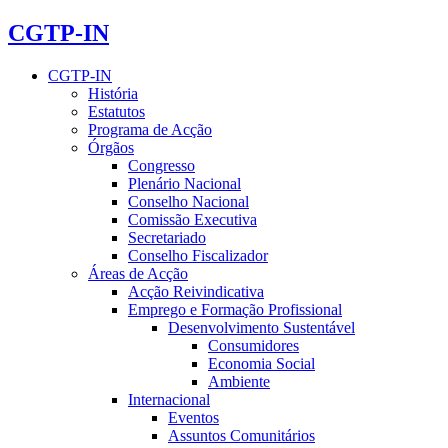
CGTP-IN
CGTP-IN
História
Estatutos
Programa de Acção
Órgãos
Congresso
Plenário Nacional
Conselho Nacional
Comissão Executiva
Secretariado
Conselho Fiscalizador
Áreas de Acção
Acção Reivindicativa
Emprego e Formação Profissional
Desenvolvimento Sustentável
Consumidores
Economia Social
Ambiente
Internacional
Eventos
Assuntos Comunitários