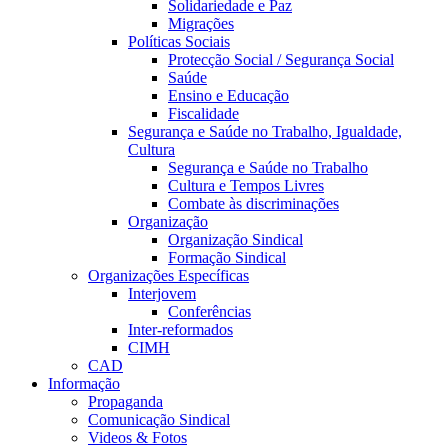
Solidariedade e Paz
Migrações
Políticas Sociais
Protecção Social / Segurança Social
Saúde
Ensino e Educação
Fiscalidade
Segurança e Saúde no Trabalho, Igualdade,
Cultura
Segurança e Saúde no Trabalho
Cultura e Tempos Livres
Combate às discriminações
Organização
Organização Sindical
Formação Sindical
Organizações Específicas
Interjovem
Conferências
Inter-reformados
CIMH
CAD
Informação
Propaganda
Comunicação Sindical
Videos & Fotos