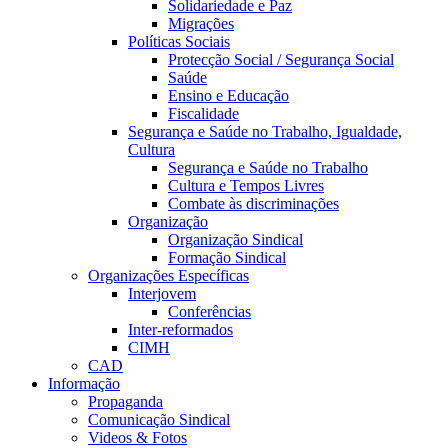
Solidariedade e Paz
Migrações
Políticas Sociais
Protecção Social / Segurança Social
Saúde
Ensino e Educação
Fiscalidade
Segurança e Saúde no Trabalho, Igualdade,
Cultura
Segurança e Saúde no Trabalho
Cultura e Tempos Livres
Combate às discriminações
Organização
Organização Sindical
Formação Sindical
Organizações Específicas
Interjovem
Conferências
Inter-reformados
CIMH
CAD
Informação
Propaganda
Comunicação Sindical
Videos & Fotos