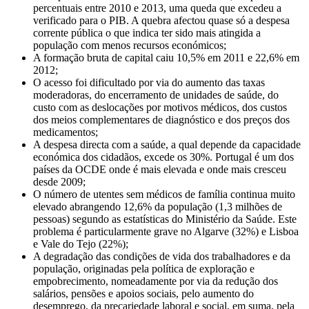
percentuais entre 2010 e 2013, uma queda que excedeu a
verificado para o PIB. A quebra afectou quase só a despesa
corrente pública o que indica ter sido mais atingida a
população com menos recursos económicos;
A formação bruta de capital caiu 10,5% em 2011 e 22,6% em
2012;
O acesso foi dificultado por via do aumento das taxas
moderadoras, do encerramento de unidades de saúde, do
custo com as deslocações por motivos médicos, dos custos
dos meios complementares de diagnóstico e dos preços dos
medicamentos;
A despesa directa com a saúde, a qual depende da capacidade
económica dos cidadãos, excede os 30%. Portugal é um dos
países da OCDE onde é mais elevada e onde mais cresceu
desde 2009;
O número de utentes sem médicos de família continua muito
elevado abrangendo 12,6% da população (1,3 milhões de
pessoas) segundo as estatísticas do Ministério da Saúde. Este
problema é particularmente grave no Algarve (32%) e Lisboa
e Vale do Tejo (22%);
A degradação das condições de vida dos trabalhadores e da
população, originadas pela política de exploração e
empobrecimento, nomeadamente por via da redução dos
salários, pensões e apoios sociais, pelo aumento do
desemprego, da precariedade laboral e social, em suma, pela