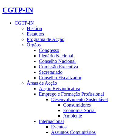
CGTP-IN
CGTP-IN
História
Estatutos
Programa de Acção
Órgãos
Congresso
Plenário Nacional
Conselho Nacional
Comissão Executiva
Secretariado
Conselho Fiscalizador
Áreas de Acção
Acção Reivindicativa
Emprego e Formação Profissional
Desenvolvimento Sustentável
Consumidores
Economia Social
Ambiente
Internacional
Eventos
Assuntos Comunitários