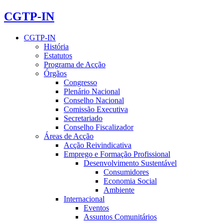
CGTP-IN
CGTP-IN
História
Estatutos
Programa de Acção
Órgãos
Congresso
Plenário Nacional
Conselho Nacional
Comissão Executiva
Secretariado
Conselho Fiscalizador
Áreas de Acção
Acção Reivindicativa
Emprego e Formação Profissional
Desenvolvimento Sustentável
Consumidores
Economia Social
Ambiente
Internacional
Eventos
Assuntos Comunitários