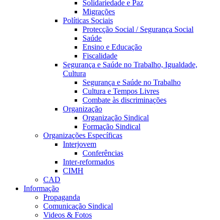
Solidariedade e Paz
Migrações
Políticas Sociais
Protecção Social / Segurança Social
Saúde
Ensino e Educação
Fiscalidade
Segurança e Saúde no Trabalho, Igualdade,
Cultura
Segurança e Saúde no Trabalho
Cultura e Tempos Livres
Combate às discriminações
Organização
Organização Sindical
Formação Sindical
Organizações Específicas
Interjovem
Conferências
Inter-reformados
CIMH
CAD
Informação
Propaganda
Comunicação Sindical
Videos & Fotos