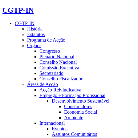
CGTP-IN
CGTP-IN
História
Estatutos
Programa de Acção
Órgãos
Congresso
Plenário Nacional
Conselho Nacional
Comissão Executiva
Secretariado
Conselho Fiscalizador
Áreas de Acção
Acção Reivindicativa
Emprego e Formação Profissional
Desenvolvimento Sustentável
Consumidores
Economia Social
Ambiente
Internacional
Eventos
Assuntos Comunitários