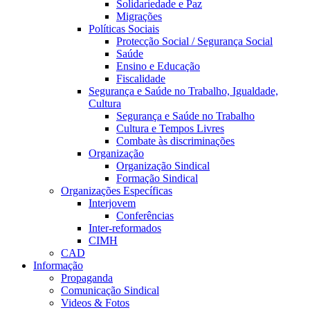
Solidariedade e Paz
Migrações
Políticas Sociais
Protecção Social / Segurança Social
Saúde
Ensino e Educação
Fiscalidade
Segurança e Saúde no Trabalho, Igualdade,
Cultura
Segurança e Saúde no Trabalho
Cultura e Tempos Livres
Combate às discriminações
Organização
Organização Sindical
Formação Sindical
Organizações Específicas
Interjovem
Conferências
Inter-reformados
CIMH
CAD
Informação
Propaganda
Comunicação Sindical
Videos & Fotos