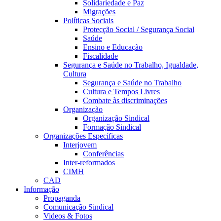
Solidariedade e Paz
Migrações
Políticas Sociais
Protecção Social / Segurança Social
Saúde
Ensino e Educação
Fiscalidade
Segurança e Saúde no Trabalho, Igualdade,
Cultura
Segurança e Saúde no Trabalho
Cultura e Tempos Livres
Combate às discriminações
Organização
Organização Sindical
Formação Sindical
Organizações Específicas
Interjovem
Conferências
Inter-reformados
CIMH
CAD
Informação
Propaganda
Comunicação Sindical
Videos & Fotos