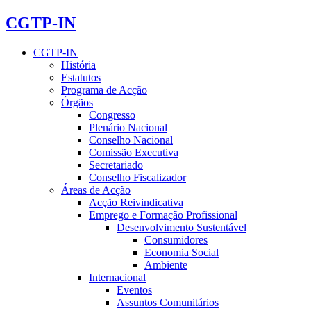
CGTP-IN
CGTP-IN
História
Estatutos
Programa de Acção
Órgãos
Congresso
Plenário Nacional
Conselho Nacional
Comissão Executiva
Secretariado
Conselho Fiscalizador
Áreas de Acção
Acção Reivindicativa
Emprego e Formação Profissional
Desenvolvimento Sustentável
Consumidores
Economia Social
Ambiente
Internacional
Eventos
Assuntos Comunitários