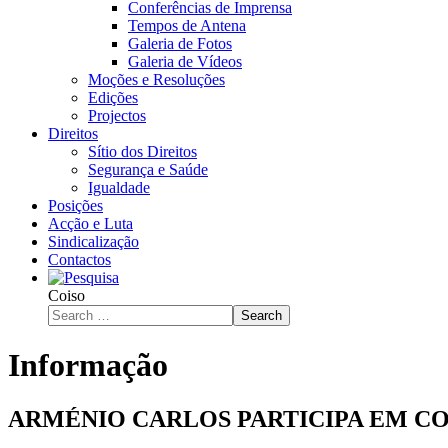
Conferências de Imprensa
Tempos de Antena
Galeria de Fotos
Galeria de Vídeos
Moções e Resoluções
Edições
Projectos
Direitos
Sítio dos Direitos
Segurança e Saúde
Igualdade
Posições
Acção e Luta
Sindicalização
Contactos
Coiso
Search
Informação
ARMÉNIO CARLOS PARTICIPA EM 