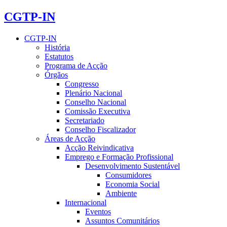
CGTP-IN
CGTP-IN
História
Estatutos
Programa de Acção
Órgãos
Congresso
Plenário Nacional
Conselho Nacional
Comissão Executiva
Secretariado
Conselho Fiscalizador
Áreas de Acção
Acção Reivindicativa
Emprego e Formação Profissional
Desenvolvimento Sustentável
Consumidores
Economia Social
Ambiente
Internacional
Eventos
Assuntos Comunitários