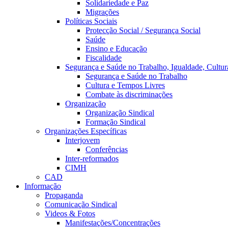
Solidariedade e Paz
Migrações
Políticas Sociais
Protecção Social / Segurança Social
Saúde
Ensino e Educação
Fiscalidade
Segurança e Saúde no Trabalho, Igualdade, Cultur
Segurança e Saúde no Trabalho
Cultura e Tempos Livres
Combate às discriminações
Organização
Organização Sindical
Formação Sindical
Organizações Específicas
Interjovem
Conferências
Inter-reformados
CIMH
CAD
Informação
Propaganda
Comunicação Sindical
Videos & Fotos
Manifestações/Concentrações