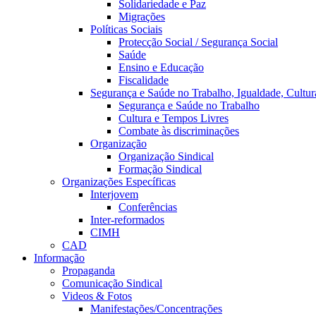
Solidariedade e Paz
Migrações
Políticas Sociais
Protecção Social / Segurança Social
Saúde
Ensino e Educação
Fiscalidade
Segurança e Saúde no Trabalho, Igualdade, Cultur
Segurança e Saúde no Trabalho
Cultura e Tempos Livres
Combate às discriminações
Organização
Organização Sindical
Formação Sindical
Organizações Específicas
Interjovem
Conferências
Inter-reformados
CIMH
CAD
Informação
Propaganda
Comunicação Sindical
Videos & Fotos
Manifestações/Concentrações