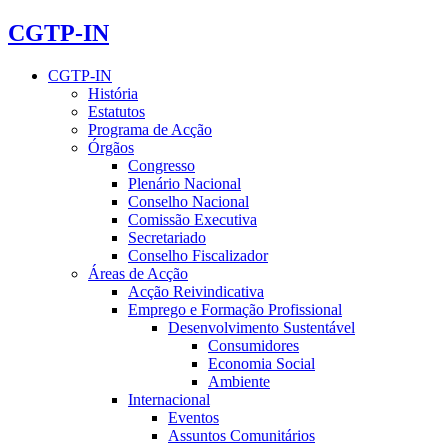
CGTP-IN
CGTP-IN
História
Estatutos
Programa de Acção
Órgãos
Congresso
Plenário Nacional
Conselho Nacional
Comissão Executiva
Secretariado
Conselho Fiscalizador
Áreas de Acção
Acção Reivindicativa
Emprego e Formação Profissional
Desenvolvimento Sustentável
Consumidores
Economia Social
Ambiente
Internacional
Eventos
Assuntos Comunitários