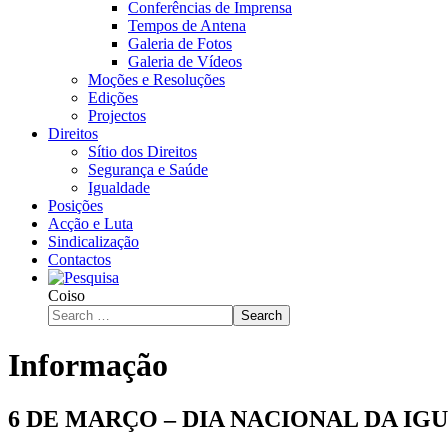
Conferências de Imprensa
Tempos de Antena
Galeria de Fotos
Galeria de Vídeos
Moções e Resoluções
Edições
Projectos
Direitos
Sítio dos Direitos
Segurança e Saúde
Igualdade
Posições
Acção e Luta
Sindicalização
Contactos
Coiso
Search
Informação
6 DE MARÇO – DIA NACIONAL DA I