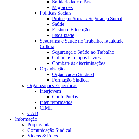
Solidariedade e Paz
Migrações
Políticas Sociais
Protecção Social / Segurança Social
Saúde
Ensino e Educação
Fiscalidade
Segurança e Saúde no Trabalho, Igualdade,
Cultura
Segurança e Saúde no Trabalho
Cultura e Tempos Livres
Combate às discriminações
Organização
Organização Sindical
Formação Sindical
Organizações Específicas
Interjovem
Conferências
Inter-reformados
CIMH
CAD
Informação
Propaganda
Comunicação Sindical
Videos & Fotos