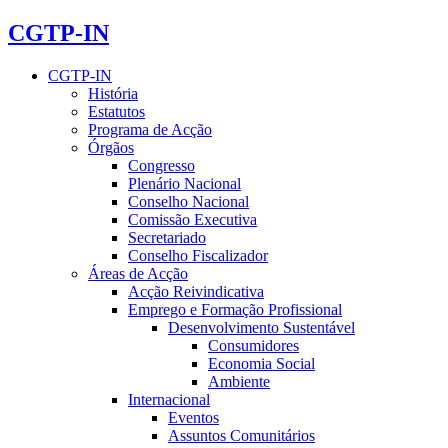
CGTP-IN
CGTP-IN
História
Estatutos
Programa de Acção
Órgãos
Congresso
Plenário Nacional
Conselho Nacional
Comissão Executiva
Secretariado
Conselho Fiscalizador
Áreas de Acção
Acção Reivindicativa
Emprego e Formação Profissional
Desenvolvimento Sustentável
Consumidores
Economia Social
Ambiente
Internacional
Eventos
Assuntos Comunitários