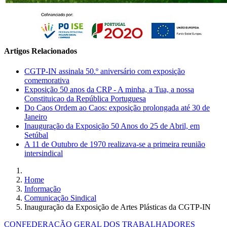
Artigos Relacionados
CGTP-IN assinala 50.º aniversário com exposição
comemorativa
Exposição 50 anos da CRP - A minha, a Tua, a nossa
Constituicao da República Portuguesa
Do Caos Ordem ao Caos: exposição prolongada até 30 de
Janeiro
Inauguração da Exposição 50 Anos do 25 de Abril, em
Setúbal
A 11 de Outubro de 1970 realizava-se a primeira reunião
intersindical
Home
Informação
Comunicação Sindical
Inauguração da Exposição de Artes Plásticas da CGTP-IN
CONFEDERAÇÃO GERAL DOS TRABALHADORES