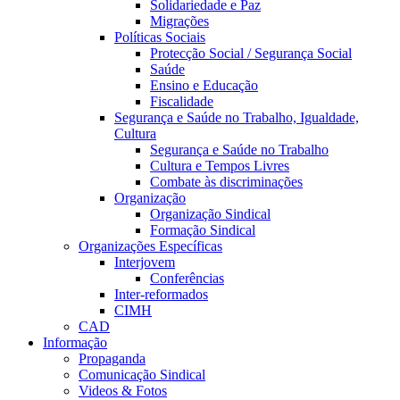
Solidariedade e Paz
Migrações
Políticas Sociais
Protecção Social / Segurança Social
Saúde
Ensino e Educação
Fiscalidade
Segurança e Saúde no Trabalho, Igualdade,
Cultura
Segurança e Saúde no Trabalho
Cultura e Tempos Livres
Combate às discriminações
Organização
Organização Sindical
Formação Sindical
Organizações Específicas
Interjovem
Conferências
Inter-reformados
CIMH
CAD
Informação
Propaganda
Comunicação Sindical
Videos & Fotos