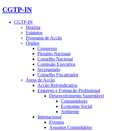
CGTP-IN
CGTP-IN
História
Estatutos
Programa de Acção
Órgãos
Congresso
Plenário Nacional
Conselho Nacional
Comissão Executiva
Secretariado
Conselho Fiscalizador
Áreas de Acção
Acção Reivindicativa
Emprego e Formação Profissional
Desenvolvimento Sustentável
Consumidores
Economia Social
Ambiente
Internacional
Eventos
Assuntos Comunitários