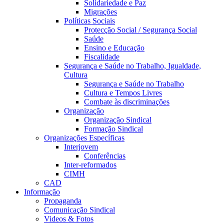
Solidariedade e Paz
Migrações
Políticas Sociais
Protecção Social / Segurança Social
Saúde
Ensino e Educação
Fiscalidade
Segurança e Saúde no Trabalho, Igualdade,
Cultura
Segurança e Saúde no Trabalho
Cultura e Tempos Livres
Combate às discriminações
Organização
Organização Sindical
Formação Sindical
Organizações Específicas
Interjovem
Conferências
Inter-reformados
CIMH
CAD
Informação
Propaganda
Comunicação Sindical
Videos & Fotos