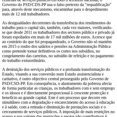
Governo do PSD/CDS-PP usa o falso pretexto da "requalificação"
para, através deste mecanismo, encaminhar para o despedimento
mais de 12 mil trabalhadores.
As desigualdades decorrentes da transferência dos rendimentos do
trabalho para o capital são, também, cada vez maiores, verificando-
se que desde 2011 os trabalhadores dos sectores público e privado já
foram espoliados em mais de 17 mil milhões de euros. Acresce que
ao contrário do que foi propagandeado, o Governo não só mantém
em 2015 o roubo dos salários e pensões na Administração Pública
como pretende tornar definitivos os cortes nos subsídios, no
congelamento das carreiras, no subsídio de refeição e no pagamento
do trabalho extraordinário.
A destruição dos serviços públicos e a profunda transformação do
Estado, visando a sua conversão num Estado assistencialista e
caritativo, é outro objectivo central prosseguido pelo Governo de
PSD/CSD-PP. Em consequência, o alastramento da pobreza afecta
de forma particular as crianças, os trabalhadores com e sem emprego
e os idosos e é directamente proporcional à crescente protecção e
benefício ao grande capital. Este é um processo que decorre em
simultâneo com a degradação e encarecimento do acesso à educação
e à saúde, com a retirada e diminuição de prestações sociais e o
cerceamento de serviços públicos. A imposição de mais restrições no
acesso e nos valores das prestações e apoios não contributivos é