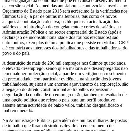
uma estagnação da economia que põe em causa o desenvolvimento
e a coesão social. As medidas anti-laborais e anti-sociais inscritas no
Orçamento de Estado para 2015 (em acréscimo às já verificadas nos
últimos OE's), a par de outras malfeitorias, tais como os novos
ataques à contratação colectiva, os bloqueios à actualização dos
salários e a reintrodução do congelamento e cortes de salários na
Administração Pública e no sector empresarial do Estado (após a
declaração de inconstitucionalidade dos roubos efectuados) são,
entre outros, exemplos de uma política que persiste em violar a CRP
e é contrária aos interesses dos trabalhadores e das trabalhadoras, do
povo e do país.
A destruição de mais de 230 mil empregos nos últimos quatro anos,
o elevado desemprego, sendo que a maioria dos desempregados não
tem qualquer protecção social, a par de um vertiginoso crescimento
da precariedade, com particular evidência na situação dos jovens
trabalhadores, sujeitos a um enorme agravamento da exploração, são
a negação do direito constitucional ao trabalho, expressam a
degradação da qualidade do emprego e são, também, o resultado de
uma opção política que relega o país para um perfil produtivo
assente numa actividade de baixo valor, trabalho desqualificado e
mal remunerado.
Na Administração Pública, para além dos muitos milhares de postos
de trabalho que foram destruídos devido ao encerramento de
centenas de serviços públicos em todo o território nacional, o