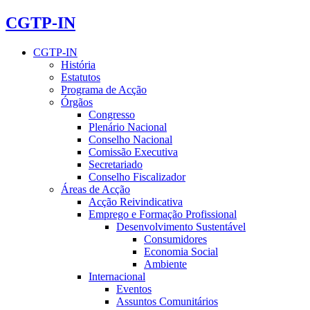
CGTP-IN
CGTP-IN
História
Estatutos
Programa de Acção
Órgãos
Congresso
Plenário Nacional
Conselho Nacional
Comissão Executiva
Secretariado
Conselho Fiscalizador
Áreas de Acção
Acção Reivindicativa
Emprego e Formação Profissional
Desenvolvimento Sustentável
Consumidores
Economia Social
Ambiente
Internacional
Eventos
Assuntos Comunitários