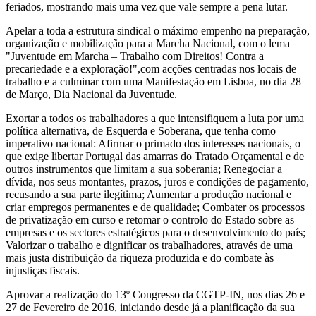
feriados, mostrando mais uma vez que vale sempre a pena lutar.
Apelar a toda a estrutura sindical o máximo empenho na preparação,
organização e mobilização para a Marcha Nacional, com o lema
"Juventude em Marcha – Trabalho com Direitos! Contra a
precariedade e a exploração!",com acções centradas nos locais de
trabalho e a culminar com uma Manifestação em Lisboa, no dia 28
de Março, Dia Nacional da Juventude.
Exortar a todos os trabalhadores a que intensifiquem a luta por uma
política alternativa, de Esquerda e Soberana, que tenha como
imperativo nacional: Afirmar o primado dos interesses nacionais, o
que exige libertar Portugal das amarras do Tratado Orçamental e de
outros instrumentos que limitam a sua soberania; Renegociar a
dívida, nos seus montantes, prazos, juros e condições de pagamento,
recusando a sua parte ilegítima; Aumentar a produção nacional e
criar empregos permanentes e de qualidade; Combater os processos
de privatização em curso e retomar o controlo do Estado sobre as
empresas e os sectores estratégicos para o desenvolvimento do país;
Valorizar o trabalho e dignificar os trabalhadores, através de uma
mais justa distribuição da riqueza produzida e do combate às
injustiças fiscais.
Aprovar a realização do 13º Congresso da CGTP-IN, nos dias 26 e
27 de Fevereiro de 2016, iniciando desde já a planificação da sua