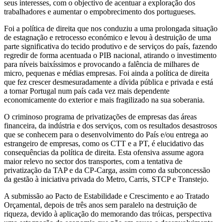
seus interesses, com o objectivo de acentuar a exploração dos
trabalhadores e aumentar o empobrecimento dos portugueses.
Foi a política de direita que nos conduziu a uma prolongada situação
de estagnação e retrocesso económico e levou à destruição de uma
parte significativa do tecido produtivo e de serviços do país, fazendo
regredir de forma acentuada o PIB nacional, atirando o investimento
para níveis baixíssimos e provocando a falência de milhares de
micro, pequenas e médias empresas. Foi ainda a política de direita
que fez crescer desmesuradamente a dívida pública e privada e está
a tornar Portugal num país cada vez mais dependente
economicamente do exterior e mais fragilizado na sua soberania.
O criminoso programa de privatizações de empresas das áreas
financeira, da indústria e dos serviços, com os resultados desastrosos
que se conhecem para o desenvolvimento do País e/ou entrega ao
estrangeiro de empresas, como os CTT e a PT, é elucidativo das
consequências da política de direita. Esta ofensiva assume agora
maior relevo no sector dos transportes, com a tentativa de
privatização da TAP e da CP-Carga, assim como da subconcessão
da gestão à iniciativa privada do Metro, Carris, STCP e Transtejo.
A submissão ao Pacto de Estabilidade e Crescimento e ao Tratado
Orçamental, depois de três anos sem paralelo na destruição de
riqueza, devido à aplicação do memorando das tróicas, perspectiva