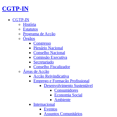
CGTP-IN
CGTP-IN
História
Estatutos
Programa de Acção
Órgãos
Congresso
Plenário Nacional
Conselho Nacional
Comissão Executiva
Secretariado
Conselho Fiscalizador
Áreas de Acção
Acção Reivindicativa
Emprego e Formação Profissional
Desenvolvimento Sustentável
Consumidores
Economia Social
Ambiente
Internacional
Eventos
Assuntos Comunitários