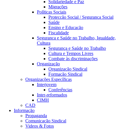
Solidariedade e Paz
Migrações
Políticas Sociais
Protecção Social / Segurança Social
Saúde
Ensino e Educação
Fiscalidade
Segurança e Saúde no Trabalho, Igualdade,
Cultura
Segurança e Saúde no Trabalho
Cultura e Tempos Livres
Combate às discriminações
Organização
Organização Sindical
Formação Sindical
Organizações Específicas
Interjovem
Conferências
Inter-reformados
CIMH
CAD
Informação
Propaganda
Comunicação Sindical
Videos & Fotos