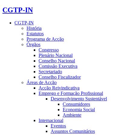
CGTP-IN
CGTP-IN
História
Estatutos
Programa de Acção
Órgãos
Congresso
Plenário Nacional
Conselho Nacional
Comissão Executiva
Secretariado
Conselho Fiscalizador
Áreas de Acção
Acção Reivindicativa
Emprego e Formação Profissional
Desenvolvimento Sustentável
Consumidores
Economia Social
Ambiente
Internacional
Eventos
Assuntos Comunitários