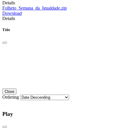
Details
Folheto_Semana_da_Igualdade.zip
Download
Details
Title
Close
Ordering
Play