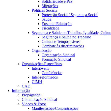
Solidariedade e Paz
Migrações
Políticas Sociais
Protecção Social / Segurança Social
Saúde
Ensino e Educação
Fiscalidade
Segurança e Saúde no Trabalho, Igualdade, Cultur
Segurança e Saúde no Trabalho
Cultura e Tempos Livres
Combate às discriminações
Organização
Organização Sindical
Formação Sindical
Organizações Específicas
Interjovem
Conferências
Inter-reformados
CIMH
CAD
Informação
Propaganda
Comunicação Sindical
Videos & Fotos
Manifestações/Concentrações