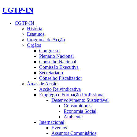
CGTP-IN
CGTP-IN
História
Estatutos
Programa de Acção
Órgãos
Congresso
Plenário Nacional
Conselho Nacional
Comissão Executiva
Secretariado
Conselho Fiscalizador
Áreas de Acção
Acção Reivindicativa
Emprego e Formação Profissional
Desenvolvimento Sustentável
Consumidores
Economia Social
Ambiente
Internacional
Eventos
Assuntos Comunitários