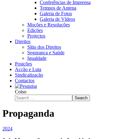
Conferências de Imprensa
Tempos de Antena
Galeria de Fotos
Galeria de Vídeos
Moções e Resoluções
Edições
Projectos
Direitos
Sítio dos Direitos
Segurança e Saúde
Igualdade
Posições
Acção e Luta
Sindicalização
Contactos
Coiso
Search
Propaganda
2024