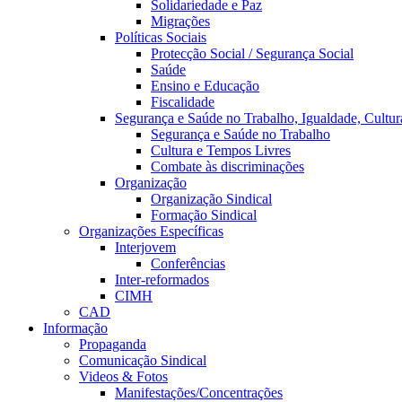
Solidariedade e Paz
Migrações
Políticas Sociais
Protecção Social / Segurança Social
Saúde
Ensino e Educação
Fiscalidade
Segurança e Saúde no Trabalho, Igualdade, Cultur
Segurança e Saúde no Trabalho
Cultura e Tempos Livres
Combate às discriminações
Organização
Organização Sindical
Formação Sindical
Organizações Específicas
Interjovem
Conferências
Inter-reformados
CIMH
CAD
Informação
Propaganda
Comunicação Sindical
Videos & Fotos
Manifestações/Concentrações