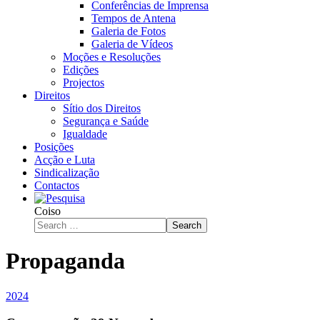
Conferências de Imprensa
Tempos de Antena
Galeria de Fotos
Galeria de Vídeos
Moções e Resoluções
Edições
Projectos
Direitos
Sítio dos Direitos
Segurança e Saúde
Igualdade
Posições
Acção e Luta
Sindicalização
Contactos
Coiso
Search
Propaganda
2024