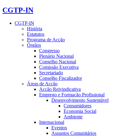
CGTP-IN
CGTP-IN
História
Estatutos
Programa de Acção
Órgãos
Congresso
Plenário Nacional
Conselho Nacional
Comissão Executiva
Secretariado
Conselho Fiscalizador
Áreas de Acção
Acção Reivindicativa
Emprego e Formação Profissional
Desenvolvimento Sustentável
Consumidores
Economia Social
Ambiente
Internacional
Eventos
Assuntos Comunitários