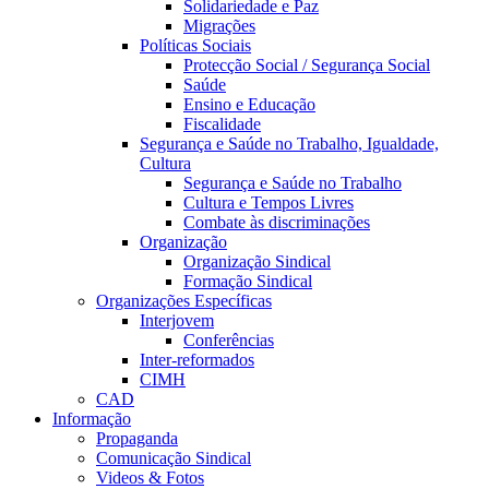
Solidariedade e Paz
Migrações
Políticas Sociais
Protecção Social / Segurança Social
Saúde
Ensino e Educação
Fiscalidade
Segurança e Saúde no Trabalho, Igualdade,
Cultura
Segurança e Saúde no Trabalho
Cultura e Tempos Livres
Combate às discriminações
Organização
Organização Sindical
Formação Sindical
Organizações Específicas
Interjovem
Conferências
Inter-reformados
CIMH
CAD
Informação
Propaganda
Comunicação Sindical
Videos & Fotos