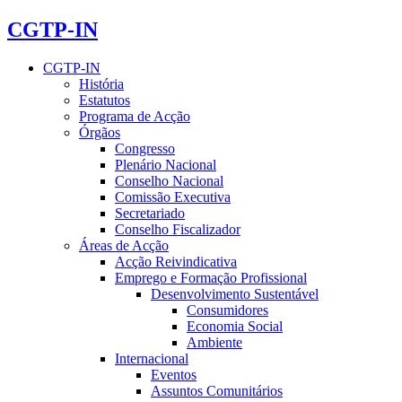
CGTP-IN
CGTP-IN
História
Estatutos
Programa de Acção
Órgãos
Congresso
Plenário Nacional
Conselho Nacional
Comissão Executiva
Secretariado
Conselho Fiscalizador
Áreas de Acção
Acção Reivindicativa
Emprego e Formação Profissional
Desenvolvimento Sustentável
Consumidores
Economia Social
Ambiente
Internacional
Eventos
Assuntos Comunitários