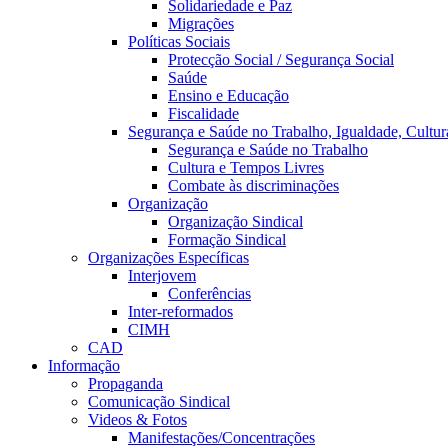
Solidariedade e Paz
Migrações
Políticas Sociais
Protecção Social / Segurança Social
Saúde
Ensino e Educação
Fiscalidade
Segurança e Saúde no Trabalho, Igualdade, Cultur
Segurança e Saúde no Trabalho
Cultura e Tempos Livres
Combate às discriminações
Organização
Organização Sindical
Formação Sindical
Organizações Específicas
Interjovem
Conferências
Inter-reformados
CIMH
CAD
Informação
Propaganda
Comunicação Sindical
Videos & Fotos
Manifestações/Concentrações