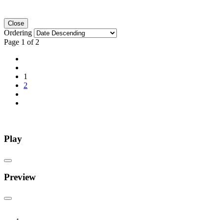
Close
Ordering
Page 1 of 2
1
2
Play
Preview