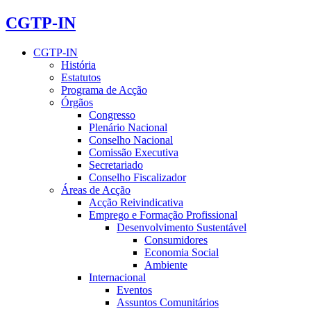
CGTP-IN
CGTP-IN
História
Estatutos
Programa de Acção
Órgãos
Congresso
Plenário Nacional
Conselho Nacional
Comissão Executiva
Secretariado
Conselho Fiscalizador
Áreas de Acção
Acção Reivindicativa
Emprego e Formação Profissional
Desenvolvimento Sustentável
Consumidores
Economia Social
Ambiente
Internacional
Eventos
Assuntos Comunitários