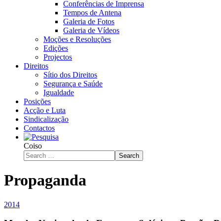
Conferências de Imprensa
Tempos de Antena
Galeria de Fotos
Galeria de Vídeos
Moções e Resoluções
Edições
Projectos
Direitos
Sítio dos Direitos
Segurança e Saúde
Igualdade
Posições
Acção e Luta
Sindicalização
Contactos
Coiso
Search
Propaganda
2014