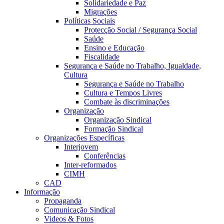
Solidariedade e Paz
Migrações
Políticas Sociais
Protecção Social / Segurança Social
Saúde
Ensino e Educação
Fiscalidade
Segurança e Saúde no Trabalho, Igualdade,
Cultura
Segurança e Saúde no Trabalho
Cultura e Tempos Livres
Combate às discriminações
Organização
Organização Sindical
Formação Sindical
Organizações Específicas
Interjovem
Conferências
Inter-reformados
CIMH
CAD
Informação
Propaganda
Comunicação Sindical
Videos & Fotos