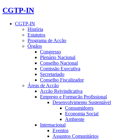
CGTP-IN
CGTP-IN
História
Estatutos
Programa de Acção
Órgãos
Congresso
Plenário Nacional
Conselho Nacional
Comissão Executiva
Secretariado
Conselho Fiscalizador
Áreas de Acção
Acção Reivindicativa
Emprego e Formação Profissional
Desenvolvimento Sustentável
Consumidores
Economia Social
Ambiente
Internacional
Eventos
Assuntos Comunitários