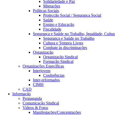
Solidariedade e Paz
Migrações
Políticas Sociais
Protecção Social / Segurança Social
Saúde
Ensino e Educação
Fiscalidade
Segurança e Saúde no Trabalho, Igualdade, Cultur
Segurança e Saúde no Trabalho
Cultura e Tempos Livres
Combate às discriminações
Organização
Organização Sindical
Formação Sindical
Organizações Específicas
Interjovem
Conferências
Inter-reformados
CIMH
CAD
Informação
Propaganda
Comunicação Sindical
Videos & Fotos
Manifestações/Concentrações