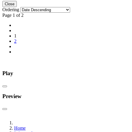
Close
Ordering
Page 1 of 2
1
2
Play
Preview
Home