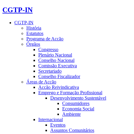
CGTP-IN
CGTP-IN
História
Estatutos
Programa de Acção
Órgãos
Congresso
Plenário Nacional
Conselho Nacional
Comissão Executiva
Secretariado
Conselho Fiscalizador
Áreas de Acção
Acção Reivindicativa
Emprego e Formação Profissional
Desenvolvimento Sustentável
Consumidores
Economia Social
Ambiente
Internacional
Eventos
Assuntos Comunitários