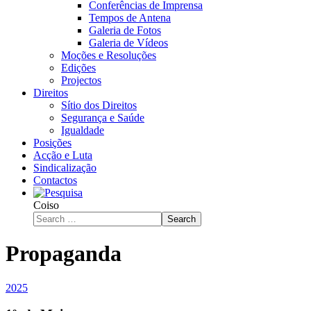
Conferências de Imprensa
Tempos de Antena
Galeria de Fotos
Galeria de Vídeos
Moções e Resoluções
Edições
Projectos
Direitos
Sítio dos Direitos
Segurança e Saúde
Igualdade
Posições
Acção e Luta
Sindicalização
Contactos
Coiso
Search
Propaganda
2025