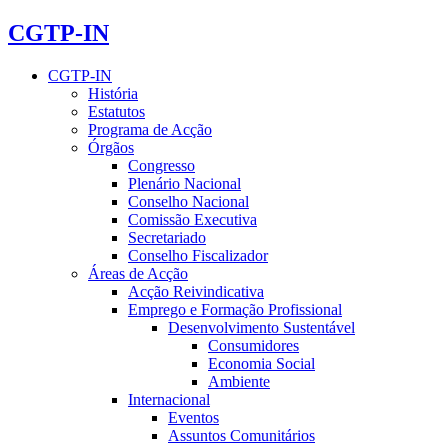
CGTP-IN
CGTP-IN
História
Estatutos
Programa de Acção
Órgãos
Congresso
Plenário Nacional
Conselho Nacional
Comissão Executiva
Secretariado
Conselho Fiscalizador
Áreas de Acção
Acção Reivindicativa
Emprego e Formação Profissional
Desenvolvimento Sustentável
Consumidores
Economia Social
Ambiente
Internacional
Eventos
Assuntos Comunitários