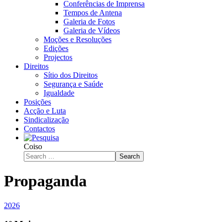
Conferências de Imprensa
Tempos de Antena
Galeria de Fotos
Galeria de Vídeos
Moções e Resoluções
Edições
Projectos
Direitos
Sítio dos Direitos
Segurança e Saúde
Igualdade
Posições
Acção e Luta
Sindicalização
Contactos
Coiso
Search
Propaganda
2026