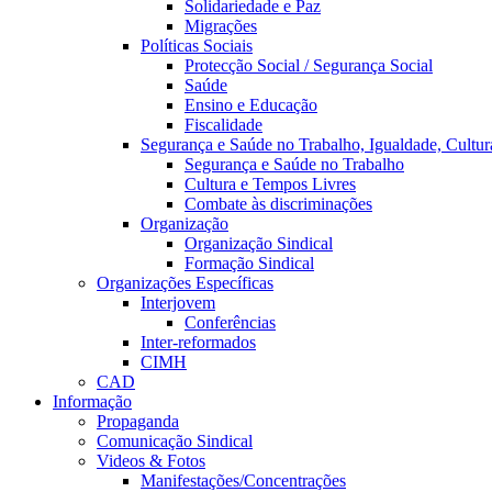
Solidariedade e Paz
Migrações
Políticas Sociais
Protecção Social / Segurança Social
Saúde
Ensino e Educação
Fiscalidade
Segurança e Saúde no Trabalho, Igualdade, Cultur
Segurança e Saúde no Trabalho
Cultura e Tempos Livres
Combate às discriminações
Organização
Organização Sindical
Formação Sindical
Organizações Específicas
Interjovem
Conferências
Inter-reformados
CIMH
CAD
Informação
Propaganda
Comunicação Sindical
Videos & Fotos
Manifestações/Concentrações