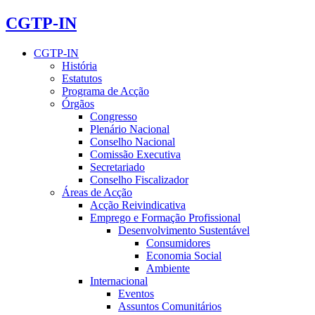
CGTP-IN
CGTP-IN
História
Estatutos
Programa de Acção
Órgãos
Congresso
Plenário Nacional
Conselho Nacional
Comissão Executiva
Secretariado
Conselho Fiscalizador
Áreas de Acção
Acção Reivindicativa
Emprego e Formação Profissional
Desenvolvimento Sustentável
Consumidores
Economia Social
Ambiente
Internacional
Eventos
Assuntos Comunitários