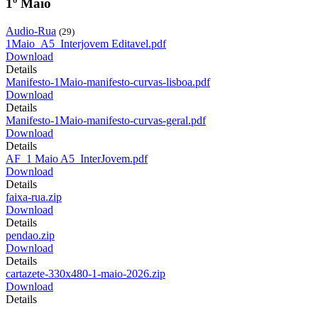
1º Maio
Audio-Rua
(29)
1Maio_A5_Interjovem Editavel.pdf
Download
Details
Manifesto-1Maio-manifesto-curvas-lisboa.pdf
Download
Details
Manifesto-1Maio-manifesto-curvas-geral.pdf
Download
Details
AF_1 Maio A5_InterJovem.pdf
Download
Details
faixa-rua.zip
Download
Details
pendao.zip
Download
Details
cartazete-330x480-1-maio-2026.zip
Download
Details