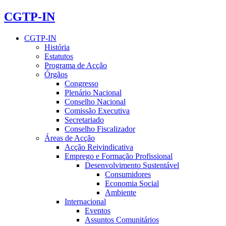
CGTP-IN
CGTP-IN
História
Estatutos
Programa de Acção
Órgãos
Congresso
Plenário Nacional
Conselho Nacional
Comissão Executiva
Secretariado
Conselho Fiscalizador
Áreas de Acção
Acção Reivindicativa
Emprego e Formação Profissional
Desenvolvimento Sustentável
Consumidores
Economia Social
Ambiente
Internacional
Eventos
Assuntos Comunitários