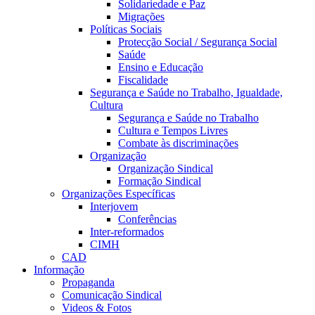
Solidariedade e Paz
Migrações
Políticas Sociais
Protecção Social / Segurança Social
Saúde
Ensino e Educação
Fiscalidade
Segurança e Saúde no Trabalho, Igualdade,
Cultura
Segurança e Saúde no Trabalho
Cultura e Tempos Livres
Combate às discriminações
Organização
Organização Sindical
Formação Sindical
Organizações Específicas
Interjovem
Conferências
Inter-reformados
CIMH
CAD
Informação
Propaganda
Comunicação Sindical
Videos & Fotos