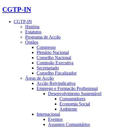
CGTP-IN
CGTP-IN
História
Estatutos
Programa de Acção
Órgãos
Congresso
Plenário Nacional
Conselho Nacional
Comissão Executiva
Secretariado
Conselho Fiscalizador
Áreas de Acção
Acção Reivindicativa
Emprego e Formação Profissional
Desenvolvimento Sustentável
Consumidores
Economia Social
Ambiente
Internacional
Eventos
Assuntos Comunitários