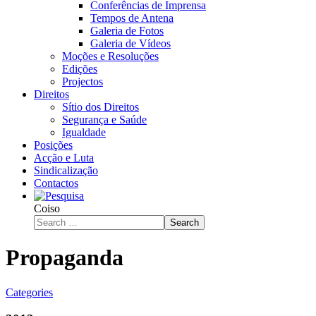
Conferências de Imprensa
Tempos de Antena
Galeria de Fotos
Galeria de Vídeos
Moções e Resoluções
Edições
Projectos
Direitos
Sítio dos Direitos
Segurança e Saúde
Igualdade
Posições
Acção e Luta
Sindicalização
Contactos
Coiso
Search
Propaganda
Categories