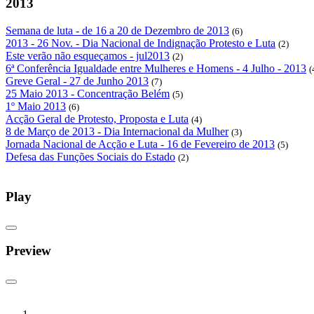
2013
Semana de luta - de 16 a 20 de Dezembro de 2013
(6)
2013 - 26 Nov. - Dia Nacional de Indignação Protesto e Luta
(2)
Este verão não esqueçamos - jul2013
(2)
6ª Conferência Igualdade entre Mulheres e Homens - 4 Julho - 2013
(
Greve Geral - 27 de Junho 2013
(7)
25 Maio 2013 - Concentração Belém
(5)
1º Maio 2013
(6)
Acção Geral de Protesto, Proposta e Luta
(4)
8 de Março de 2013 - Dia Internacional da Mulher
(3)
Jornada Nacional de Acção e Luta - 16 de Fevereiro de 2013
(5)
Defesa das Funções Sociais do Estado
(2)
Play
Preview