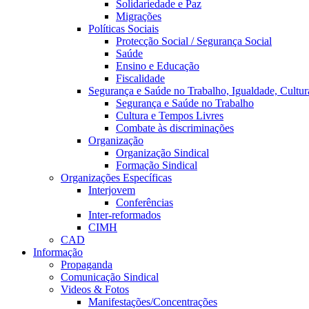
Solidariedade e Paz
Migrações
Políticas Sociais
Protecção Social / Segurança Social
Saúde
Ensino e Educação
Fiscalidade
Segurança e Saúde no Trabalho, Igualdade, Cultur
Segurança e Saúde no Trabalho
Cultura e Tempos Livres
Combate às discriminações
Organização
Organização Sindical
Formação Sindical
Organizações Específicas
Interjovem
Conferências
Inter-reformados
CIMH
CAD
Informação
Propaganda
Comunicação Sindical
Videos & Fotos
Manifestações/Concentrações