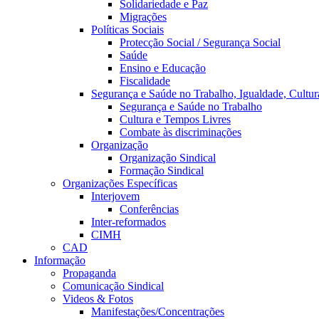
Solidariedade e Paz
Migrações
Políticas Sociais
Protecção Social / Segurança Social
Saúde
Ensino e Educação
Fiscalidade
Segurança e Saúde no Trabalho, Igualdade, Cultur
Segurança e Saúde no Trabalho
Cultura e Tempos Livres
Combate às discriminações
Organização
Organização Sindical
Formação Sindical
Organizações Específicas
Interjovem
Conferências
Inter-reformados
CIMH
CAD
Informação
Propaganda
Comunicação Sindical
Videos & Fotos
Manifestações/Concentrações