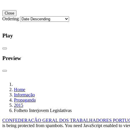
Close
Ordering
Play
Preview
Home
Informação
Propaganda
2015
Folheto Interjovem Legislativas
CONFEDERAÇÃO GERAL DOS TRABALHADORES PORTUGUE
is being protected from spambots. You need JavaScript enabled to view