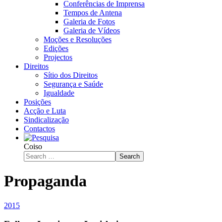
Conferências de Imprensa
Tempos de Antena
Galeria de Fotos
Galeria de Vídeos
Moções e Resoluções
Edições
Projectos
Direitos
Sítio dos Direitos
Segurança e Saúde
Igualdade
Posições
Acção e Luta
Sindicalização
Contactos
Coiso
Search
Propaganda
2015