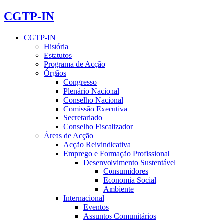
CGTP-IN
CGTP-IN
História
Estatutos
Programa de Acção
Órgãos
Congresso
Plenário Nacional
Conselho Nacional
Comissão Executiva
Secretariado
Conselho Fiscalizador
Áreas de Acção
Acção Reivindicativa
Emprego e Formação Profissional
Desenvolvimento Sustentável
Consumidores
Economia Social
Ambiente
Internacional
Eventos
Assuntos Comunitários