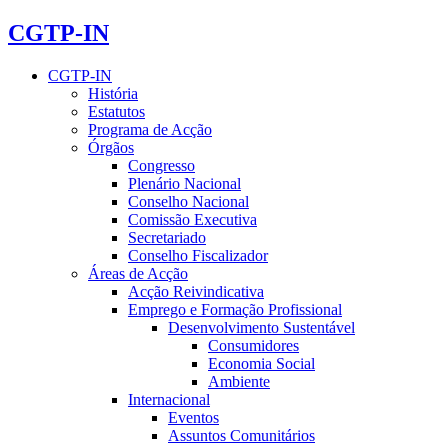
CGTP-IN
CGTP-IN
História
Estatutos
Programa de Acção
Órgãos
Congresso
Plenário Nacional
Conselho Nacional
Comissão Executiva
Secretariado
Conselho Fiscalizador
Áreas de Acção
Acção Reivindicativa
Emprego e Formação Profissional
Desenvolvimento Sustentável
Consumidores
Economia Social
Ambiente
Internacional
Eventos
Assuntos Comunitários