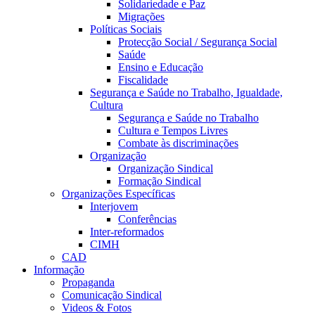
Solidariedade e Paz
Migrações
Políticas Sociais
Protecção Social / Segurança Social
Saúde
Ensino e Educação
Fiscalidade
Segurança e Saúde no Trabalho, Igualdade,
Cultura
Segurança e Saúde no Trabalho
Cultura e Tempos Livres
Combate às discriminações
Organização
Organização Sindical
Formação Sindical
Organizações Específicas
Interjovem
Conferências
Inter-reformados
CIMH
CAD
Informação
Propaganda
Comunicação Sindical
Videos & Fotos