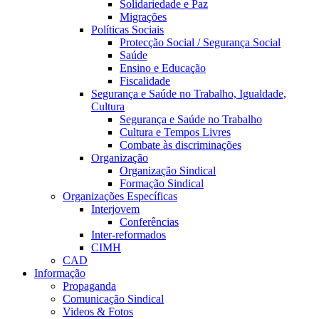
Solidariedade e Paz
Migrações
Políticas Sociais
Protecção Social / Segurança Social
Saúde
Ensino e Educação
Fiscalidade
Segurança e Saúde no Trabalho, Igualdade,
Cultura
Segurança e Saúde no Trabalho
Cultura e Tempos Livres
Combate às discriminações
Organização
Organização Sindical
Formação Sindical
Organizações Específicas
Interjovem
Conferências
Inter-reformados
CIMH
CAD
Informação
Propaganda
Comunicação Sindical
Videos & Fotos