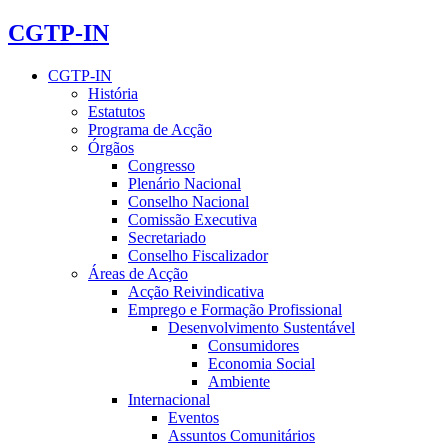
CGTP-IN
CGTP-IN
História
Estatutos
Programa de Acção
Órgãos
Congresso
Plenário Nacional
Conselho Nacional
Comissão Executiva
Secretariado
Conselho Fiscalizador
Áreas de Acção
Acção Reivindicativa
Emprego e Formação Profissional
Desenvolvimento Sustentável
Consumidores
Economia Social
Ambiente
Internacional
Eventos
Assuntos Comunitários