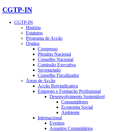
CGTP-IN
CGTP-IN
História
Estatutos
Programa de Acção
Órgãos
Congresso
Plenário Nacional
Conselho Nacional
Comissão Executiva
Secretariado
Conselho Fiscalizador
Áreas de Acção
Acção Reivindicativa
Emprego e Formação Profissional
Desenvolvimento Sustentável
Consumidores
Economia Social
Ambiente
Internacional
Eventos
Assuntos Comunitários