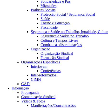
Solidariedade e Paz
Migrações
Políticas Sociais
Protecção Social / Segurança Social
Saúde
Ensino e Educação
Fiscalidade
Segurança e Saúde no Trabalho, Igualdade, Cultur
Segurança e Saúde no Trabalho
Cultura e Tempos Livres
Combate às discriminações
Organização
Organização Sindical
Formação Sindical
Organizações Específicas
Interjovem
Conferências
Inter-reformados
CIMH
CAD
Informação
Propaganda
Comunicação Sindical
Videos & Fotos
Manifestações/Concentrações