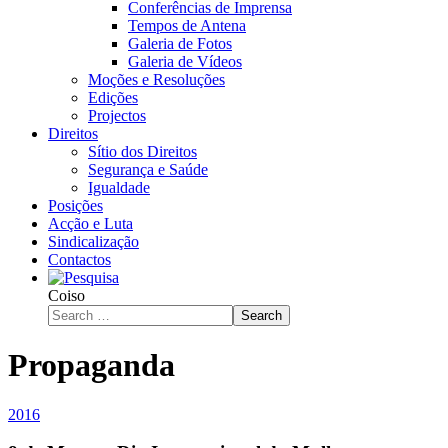
Conferências de Imprensa
Tempos de Antena
Galeria de Fotos
Galeria de Vídeos
Moções e Resoluções
Edições
Projectos
Direitos
Sítio dos Direitos
Segurança e Saúde
Igualdade
Posições
Acção e Luta
Sindicalização
Contactos
Coiso
Search
Propaganda
2016