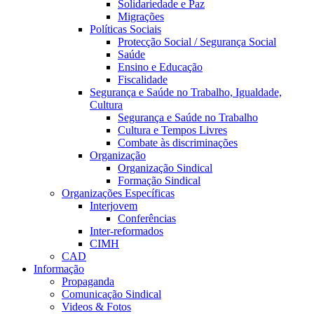
Solidariedade e Paz
Migrações
Políticas Sociais
Protecção Social / Segurança Social
Saúde
Ensino e Educação
Fiscalidade
Segurança e Saúde no Trabalho, Igualdade,
Cultura
Segurança e Saúde no Trabalho
Cultura e Tempos Livres
Combate às discriminações
Organização
Organização Sindical
Formação Sindical
Organizações Específicas
Interjovem
Conferências
Inter-reformados
CIMH
CAD
Informação
Propaganda
Comunicação Sindical
Videos & Fotos