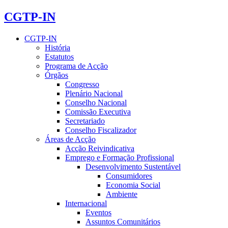
CGTP-IN
CGTP-IN
História
Estatutos
Programa de Acção
Órgãos
Congresso
Plenário Nacional
Conselho Nacional
Comissão Executiva
Secretariado
Conselho Fiscalizador
Áreas de Acção
Acção Reivindicativa
Emprego e Formação Profissional
Desenvolvimento Sustentável
Consumidores
Economia Social
Ambiente
Internacional
Eventos
Assuntos Comunitários