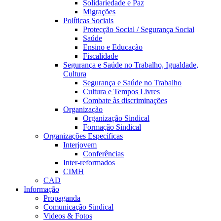
Solidariedade e Paz
Migrações
Políticas Sociais
Protecção Social / Segurança Social
Saúde
Ensino e Educação
Fiscalidade
Segurança e Saúde no Trabalho, Igualdade,
Cultura
Segurança e Saúde no Trabalho
Cultura e Tempos Livres
Combate às discriminações
Organização
Organização Sindical
Formação Sindical
Organizações Específicas
Interjovem
Conferências
Inter-reformados
CIMH
CAD
Informação
Propaganda
Comunicação Sindical
Videos & Fotos