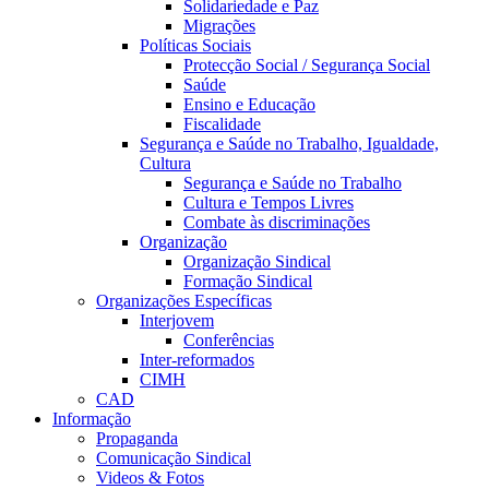
Solidariedade e Paz
Migrações
Políticas Sociais
Protecção Social / Segurança Social
Saúde
Ensino e Educação
Fiscalidade
Segurança e Saúde no Trabalho, Igualdade,
Cultura
Segurança e Saúde no Trabalho
Cultura e Tempos Livres
Combate às discriminações
Organização
Organização Sindical
Formação Sindical
Organizações Específicas
Interjovem
Conferências
Inter-reformados
CIMH
CAD
Informação
Propaganda
Comunicação Sindical
Videos & Fotos