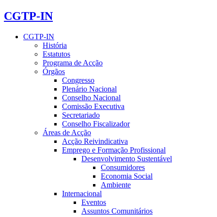
CGTP-IN
CGTP-IN
História
Estatutos
Programa de Acção
Órgãos
Congresso
Plenário Nacional
Conselho Nacional
Comissão Executiva
Secretariado
Conselho Fiscalizador
Áreas de Acção
Acção Reivindicativa
Emprego e Formação Profissional
Desenvolvimento Sustentável
Consumidores
Economia Social
Ambiente
Internacional
Eventos
Assuntos Comunitários