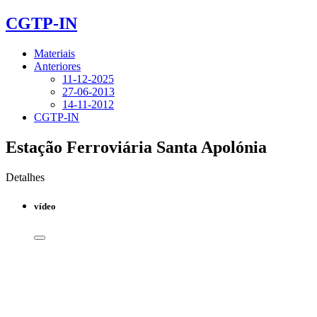
CGTP-IN
Materiais
Anteriores
11-12-2025
27-06-2013
14-11-2012
CGTP-IN
Estação Ferroviária Santa Apolónia
Detalhes
vídeo