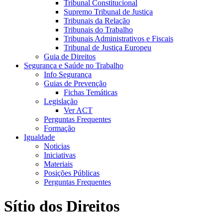
Tribunal Constitucional
Supremo Tribunal de Justiça
Tribunais da Relação
Tribunais do Trabalho
Tribunais Administrativos e Fiscais
Tribunal de Justiça Europeu
Guia de Direitos
Segurança e Saúde no Trabalho
Info Segurança
Guias de Prevenção
Fichas Temáticas
Legislação
Ver ACT
Perguntas Frequentes
Formação
Igualdade
Noticias
Iniciativas
Materiais
Posições Públicas
Perguntas Frequentes
Sítio dos Direitos