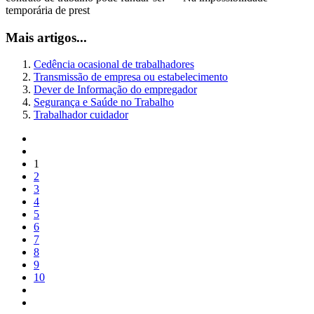
temporária de prest
Mais artigos...
Cedência ocasional de trabalhadores
Transmissão de empresa ou estabelecimento
Dever de Informação do empregador
Segurança e Saúde no Trabalho
Trabalhador cuidador
1
2
3
4
5
6
7
8
9
10