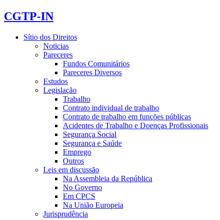
CGTP-IN
Sítio dos Direitos
Noticias
Pareceres
Fundos Comunitários
Pareceres Diversos
Estudos
Legislação
Trabalho
Contrato individual de trabalho
Contrato de trabalho em funções públicas
Acidentes de Trabalho e Doenças Profissionais
Segurança Social
Segurança e Saúde
Emprego
Outros
Leis em discussão
Na Assembleia da República
No Governo
Em CPCS
Na União Europeia
Jurisprudência