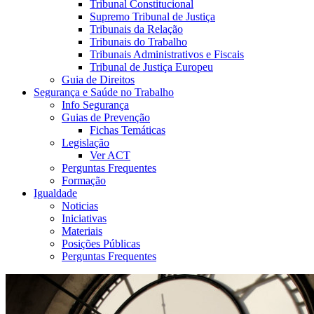
Tribunal Constitucional
Supremo Tribunal de Justiça
Tribunais da Relação
Tribunais do Trabalho
Tribunais Administrativos e Fiscais
Tribunal de Justiça Europeu
Guia de Direitos
Segurança e Saúde no Trabalho
Info Segurança
Guias de Prevenção
Fichas Temáticas
Legislação
Ver ACT
Perguntas Frequentes
Formação
Igualdade
Noticias
Iniciativas
Materiais
Posições Públicas
Perguntas Frequentes