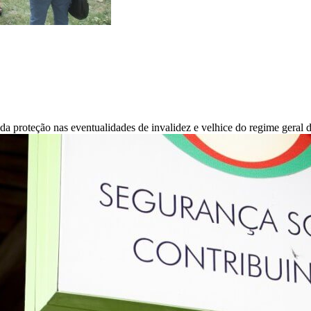
da proteção nas eventualidades de invalidez e velhice do regime geral 