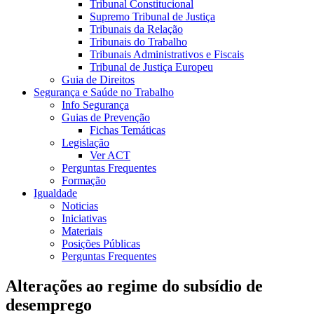
Tribunal Constitucional
Supremo Tribunal de Justiça
Tribunais da Relação
Tribunais do Trabalho
Tribunais Administrativos e Fiscais
Tribunal de Justiça Europeu
Guia de Direitos
Segurança e Saúde no Trabalho
Info Segurança
Guias de Prevenção
Fichas Temáticas
Legislação
Ver ACT
Perguntas Frequentes
Formação
Igualdade
Noticias
Iniciativas
Materiais
Posições Públicas
Perguntas Frequentes
Alterações ao regime do subsídio de
desemprego