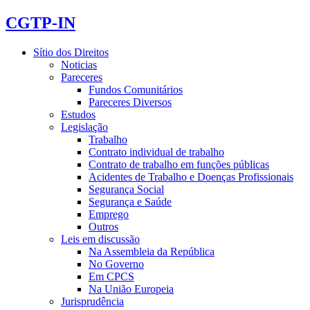
CGTP-IN
Sítio dos Direitos
Noticias
Pareceres
Fundos Comunitários
Pareceres Diversos
Estudos
Legislação
Trabalho
Contrato individual de trabalho
Contrato de trabalho em funções públicas
Acidentes de Trabalho e Doenças Profissionais
Segurança Social
Segurança e Saúde
Emprego
Outros
Leis em discussão
Na Assembleia da República
No Governo
Em CPCS
Na União Europeia
Jurisprudência