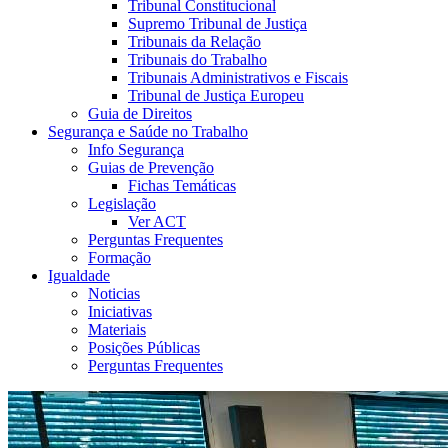
Tribunal Constitucional
Supremo Tribunal de Justiça
Tribunais da Relação
Tribunais do Trabalho
Tribunais Administrativos e Fiscais
Tribunal de Justiça Europeu
Guia de Direitos
Segurança e Saúde no Trabalho
Info Segurança
Guias de Prevenção
Fichas Temáticas
Legislação
Ver ACT
Perguntas Frequentes
Formação
Igualdade
Noticias
Iniciativas
Materiais
Posições Públicas
Perguntas Frequentes