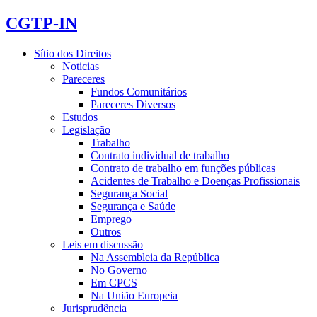
CGTP-IN
Sítio dos Direitos
Noticias
Pareceres
Fundos Comunitários
Pareceres Diversos
Estudos
Legislação
Trabalho
Contrato individual de trabalho
Contrato de trabalho em funções públicas
Acidentes de Trabalho e Doenças Profissionais
Segurança Social
Segurança e Saúde
Emprego
Outros
Leis em discussão
Na Assembleia da República
No Governo
Em CPCS
Na União Europeia
Jurisprudência