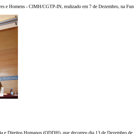
res e Homens - CIMH/CGTP-IN, realizado em 7 de Dezembro, na Funda
a e Direitos Humanos (ODDH), que decorreu dia 13 de Dezembro de 2018