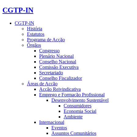
CGTP-IN
CGTP-IN
História
Estatutos
Programa de Acção
Órgãos
Congresso
Plenário Nacional
Conselho Nacional
Comissão Executiva
Secretariado
Conselho Fiscalizador
Áreas de Acção
Acção Reivindicativa
Emprego e Formação Profissional
Desenvolvimento Sustentável
Consumidores
Economia Social
Ambiente
Internacional
Eventos
Assuntos Comunitários