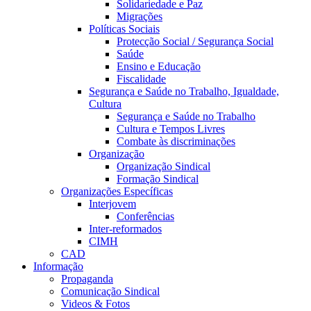
Solidariedade e Paz
Migrações
Políticas Sociais
Protecção Social / Segurança Social
Saúde
Ensino e Educação
Fiscalidade
Segurança e Saúde no Trabalho, Igualdade,
Cultura
Segurança e Saúde no Trabalho
Cultura e Tempos Livres
Combate às discriminações
Organização
Organização Sindical
Formação Sindical
Organizações Específicas
Interjovem
Conferências
Inter-reformados
CIMH
CAD
Informação
Propaganda
Comunicação Sindical
Videos & Fotos