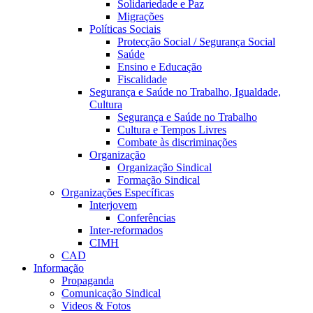
Solidariedade e Paz
Migrações
Políticas Sociais
Protecção Social / Segurança Social
Saúde
Ensino e Educação
Fiscalidade
Segurança e Saúde no Trabalho, Igualdade,
Cultura
Segurança e Saúde no Trabalho
Cultura e Tempos Livres
Combate às discriminações
Organização
Organização Sindical
Formação Sindical
Organizações Específicas
Interjovem
Conferências
Inter-reformados
CIMH
CAD
Informação
Propaganda
Comunicação Sindical
Videos & Fotos