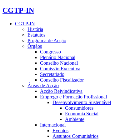
CGTP-IN
CGTP-IN
História
Estatutos
Programa de Acção
Órgãos
Congresso
Plenário Nacional
Conselho Nacional
Comissão Executiva
Secretariado
Conselho Fiscalizador
Áreas de Acção
Acção Reivindicativa
Emprego e Formação Profissional
Desenvolvimento Sustentável
Consumidores
Economia Social
Ambiente
Internacional
Eventos
Assuntos Comunitários