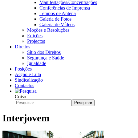
Manifestações/Concentrações
Conferências de Imprensa
Tempos de Antena
Galeria de Fotos
Galeria de Vídeos
Moções e Resoluções
Edições
Projectos
Direitos
Sítio dos Direitos
Segurança e Saúde
Igualdade
Posições
Acção e Luta
Sindicalização
Contactos
Coiso
Pesquisar
Interjovem