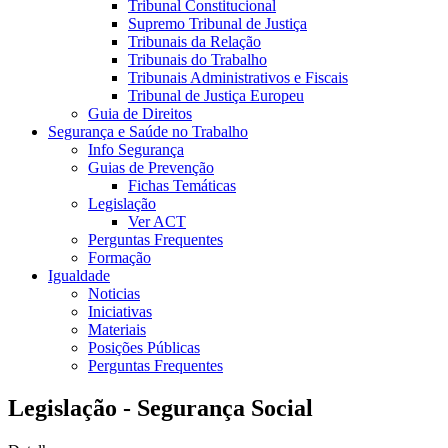
Tribunal Constitucional
Supremo Tribunal de Justiça
Tribunais da Relação
Tribunais do Trabalho
Tribunais Administrativos e Fiscais
Tribunal de Justiça Europeu
Guia de Direitos
Segurança e Saúde no Trabalho
Info Segurança
Guias de Prevenção
Fichas Temáticas
Legislação
Ver ACT
Perguntas Frequentes
Formação
Igualdade
Noticias
Iniciativas
Materiais
Posições Públicas
Perguntas Frequentes
Legislação - Segurança Social