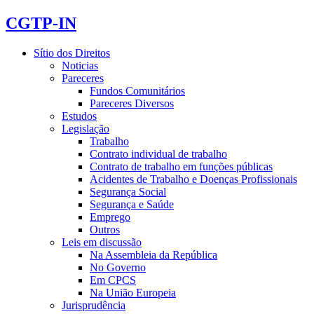
CGTP-IN
Sítio dos Direitos
Noticias
Pareceres
Fundos Comunitários
Pareceres Diversos
Estudos
Legislação
Trabalho
Contrato individual de trabalho
Contrato de trabalho em funções públicas
Acidentes de Trabalho e Doenças Profissionais
Segurança Social
Segurança e Saúde
Emprego
Outros
Leis em discussão
Na Assembleia da República
No Governo
Em CPCS
Na União Europeia
Jurisprudência