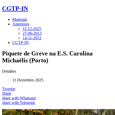
CGTP-IN
Materiais
Anteriores
11-12-2025
27-06-2013
14-11-2012
CGTP-IN
Piquete de Greve na E.S. Carolina
Michaëlis (Porto)
Detalhes
11 Dezembro 2025
Tweetar
Share
share with Whatsapp
share with Telegram