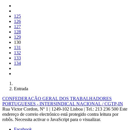
125
126
127
128
129
130
131
132
133
134
Entrada
CONFEDERAÇÃO GERAL DOS TRABALHADORES
PORTUGUESES - INTERSINDICAL NACIONAL / CGTP-IN
Rua Victor Cordon, Nº 1 | 1249-102 Lisboa |
Tel.: 213 236 500
Este
endereço de correio electrónico está protegido contra leitura por
robôs. Necessita activar o JavaScript para o visualizar.
Facebook