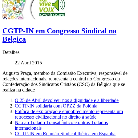
CGTP-IN em Congresso Sindical na
Bélgica
Detalhes
22 Abril 2015
Augusto Praça, membro da Comissão Executiva, responsável de
relações internacionais, representa a central no Congresso da
Confederação dos Sindicatos Cristãos (CSC) da Bélgica que se
realiza na cidade
O 25 de Abril devolveu-nos a dignidade e a liberdade
CGTP-IN solidária com OPZZ da Polónia
Política de exploração e empobrecimento representa um
retrocesso civilizacional no direito à saúde
Não ao Tratado Transatlântico e outros Tratados
internacionais
CGTP-IN em Reunião Sindical Ibérica em Espanha