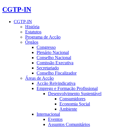
CGTP-IN
CGTP-IN
História
Estatutos
Programa de Acção
Órgãos
Congresso
Plenário Nacional
Conselho Nacional
Comissão Executiva
Secretariado
Conselho Fiscalizador
Áreas de Acção
Acção Reivindicativa
Emprego e Formação Profissional
Desenvolvimento Sustentável
Consumidores
Economia Social
Ambiente
Internacional
Eventos
Assuntos Comunitários