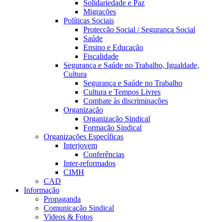
Solidariedade e Paz
Migrações
Políticas Sociais
Protecção Social / Segurança Social
Saúde
Ensino e Educação
Fiscalidade
Segurança e Saúde no Trabalho, Igualdade,
Cultura
Segurança e Saúde no Trabalho
Cultura e Tempos Livres
Combate às discriminações
Organização
Organização Sindical
Formação Sindical
Organizações Específicas
Interjovem
Conferências
Inter-reformados
CIMH
CAD
Informação
Propaganda
Comunicação Sindical
Videos & Fotos