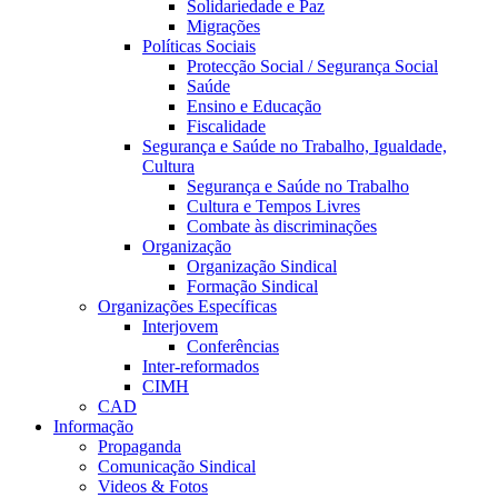
Solidariedade e Paz
Migrações
Políticas Sociais
Protecção Social / Segurança Social
Saúde
Ensino e Educação
Fiscalidade
Segurança e Saúde no Trabalho, Igualdade,
Cultura
Segurança e Saúde no Trabalho
Cultura e Tempos Livres
Combate às discriminações
Organização
Organização Sindical
Formação Sindical
Organizações Específicas
Interjovem
Conferências
Inter-reformados
CIMH
CAD
Informação
Propaganda
Comunicação Sindical
Videos & Fotos