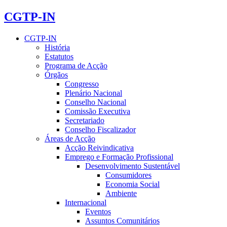
CGTP-IN
CGTP-IN
História
Estatutos
Programa de Acção
Órgãos
Congresso
Plenário Nacional
Conselho Nacional
Comissão Executiva
Secretariado
Conselho Fiscalizador
Áreas de Acção
Acção Reivindicativa
Emprego e Formação Profissional
Desenvolvimento Sustentável
Consumidores
Economia Social
Ambiente
Internacional
Eventos
Assuntos Comunitários