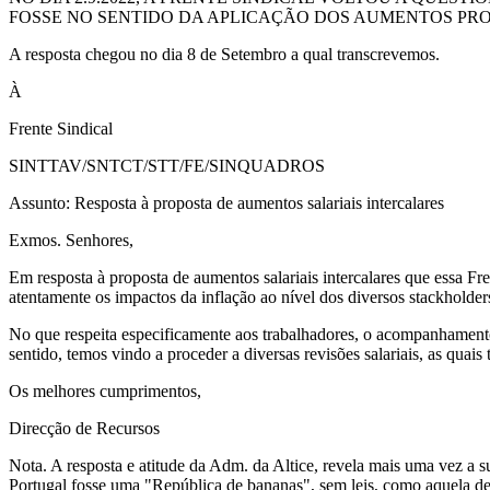
FOSSE NO SENTIDO DA APLICAÇÃO DOS AUMENTOS PR
A resposta chegou no dia 8 de Setembro a qual transcrevemos.
À
Frente Sindical
SINTTAV/SNTCT/STT/FE/SINQUADROS
Assunto: Resposta à proposta de aumentos salariais intercalares
Exmos. Senhores,
Em resposta à proposta de aumentos salariais intercalares que essa
atentamente os impactos da inflação ao nível dos diversos stackholders
No que respeita especificamente aos trabalhadores, o acompanhamento 
sentido, temos vindo a proceder a diversas revisões salariais, as quais
Os melhores cumprimentos,
Direcção de Recursos
Nota. A resposta e atitude da Adm. da Altice, revela mais uma vez a 
Portugal fosse uma "República de bananas", sem leis, como aquela de