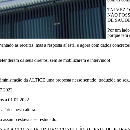
TALVEZ O
NÃO FOSS
DE SAÚDE
Por um lado
porque tem s
tado as receitas, mas a resposta aí está, e agora com dados concretos
fenderam os seus direitos, sem se mobilizarem e intervindo!
administração da ALTICE uma proposta nesse sentido, traduzida no segu
07.2022;
os a 01.07.2022.
lários nesta altura.
 assunto estava a ser estudado.
STIONAR A CEO, SE JÁ TINHAM CONCLUÍDO O ESTUDO E 