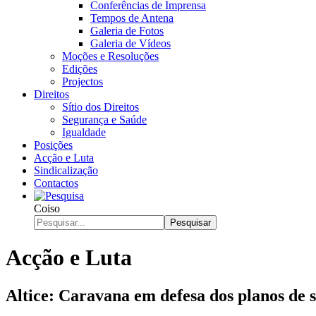
Conferências de Imprensa
Tempos de Antena
Galeria de Fotos
Galeria de Vídeos
Moções e Resoluções
Edições
Projectos
Direitos
Sítio dos Direitos
Segurança e Saúde
Igualdade
Posições
Acção e Luta
Sindicalização
Contactos
Coiso
Pesquisar
Acção e Luta
Altice: Caravana em defesa dos planos de s