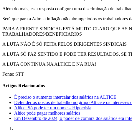
Além do mais, esta resposta configura uma discriminação de trabalhado
Será que para a Adm. a inflação não abrange todos os trabalhadores
PARA A FRENTE SINDICAL ESTÁ MUITO CLARO QUE AS 
TRABALHADORES/BENEFICIARIOS
A LUTA NÃO É SÓ FEITA PELOS DIRIGENTES SINDICAIS
A LUTA SÓ FAZ SENTIDO E PODE TER RESULTADOS, SE
A LUTA CONTINUA NA ALTICE E NA RUA!
Fonte: STT
Artigos Relacionados
É preciso o aumento intercalar dos salários na ALTICE
Defender os postos de trabalho no grupo Altice e os interesses 
Altice: Só pode ter um nome – Hipocrisia
Altice pode pagar melhores salários
Em Dezembro de 2024, o poder de compra dos salários era inf