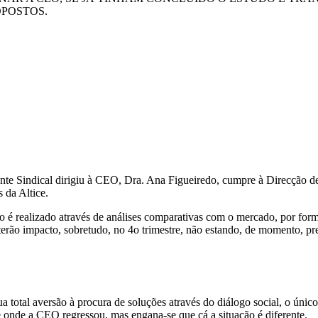
OPOSTOS.
 Frente Sindical dirigiu à CEO, Dra. Ana Figueiredo, cumpre à Direcç
 da Altice.
é realizado através de análises comparativas com o mercado, por forma 
 terão impacto, sobretudo, no 4o trimestre, não estando, de momento, pre
sua total aversão à procura de soluções através do diálogo social, o ú
 onde a CEO regressou, mas engana-se que cá a situação é diferente.