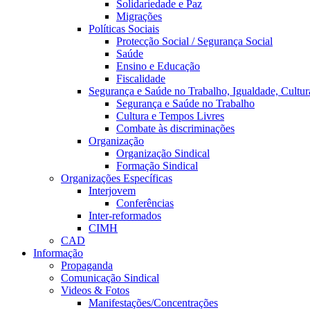
Solidariedade e Paz
Migrações
Políticas Sociais
Protecção Social / Segurança Social
Saúde
Ensino e Educação
Fiscalidade
Segurança e Saúde no Trabalho, Igualdade, Cultur
Segurança e Saúde no Trabalho
Cultura e Tempos Livres
Combate às discriminações
Organização
Organização Sindical
Formação Sindical
Organizações Específicas
Interjovem
Conferências
Inter-reformados
CIMH
CAD
Informação
Propaganda
Comunicação Sindical
Videos & Fotos
Manifestações/Concentrações