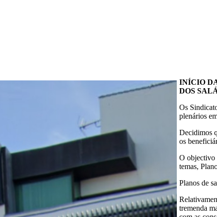
INÍCIO D
DOS SALÁ
Os Sindicato
plenários em
Decidimos qu
os beneficiá
O objectivo 
temas, Plano
Planos de s
Relativamen
tremenda ma
com as conse