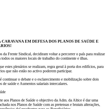
A CARAVANA EM DEFESA DOS PLANOS DE SAÚDE E
RIOS!
s da Frente Sindical, decidiram voltar a percorrer o país para realizar
 todos os maiores locais de trabalho do continente e ilhas.
e estes plenários se realizam, regra geral à porta dos edifícios, para
rios que não estão no activo poderem participar.
é continuar o debate e o esclarecimento e mobilização sobre dois
s de saúde e Aumentos salariais intercalares.
aúde
te aos Planos de Saúde o objectivo da Adm. da Altice é dar uma
chada nos Planos de Saúde com as pretensas e brutais alterações,
quências daí resultantes para os Beneficiários.