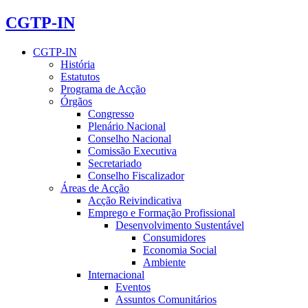
CGTP-IN
CGTP-IN
História
Estatutos
Programa de Acção
Órgãos
Congresso
Plenário Nacional
Conselho Nacional
Comissão Executiva
Secretariado
Conselho Fiscalizador
Áreas de Acção
Acção Reivindicativa
Emprego e Formação Profissional
Desenvolvimento Sustentável
Consumidores
Economia Social
Ambiente
Internacional
Eventos
Assuntos Comunitários