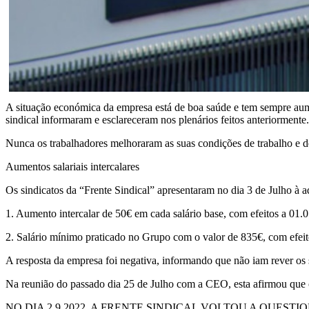
A situação económica da empresa está de boa saúde e tem sempre aumen
sindical informaram e esclareceram nos plenários feitos anteriormente.
Nunca os trabalhadores melhoraram as suas condições de trabalho e de
Aumentos salariais intercalares
Os sindicatos da “Frente Sindical” apresentaram no dia 3 de Julho à 
1. Aumento intercalar de 50€ em cada salário base, com efeitos a 01.
2. Salário mínimo praticado no Grupo com o valor de 835€, com efeit
A resposta da empresa foi negativa, informando que não iam rever os sa
Na reunião do passado dia 25 de Julho com a CEO, esta afirmou que o
NO DIA 2.9.2022, A FRENTE SINDICAL VOLTOU A QUE