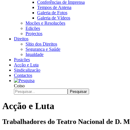
Conferências de Imprensa
Tempos de Antena
Galeria de Fotos
Galeria de Vídeos
Moções e Resoluções
Edições
Projectos
Direitos
Sítio dos Direitos
Segurança e Saúde
Igualdade
Posições
Acção e Luta
Sindicalização
Contactos
Coiso
Pesquisar
Acção e Luta
Trabalhadores do Teatro Nacional de D. Ma