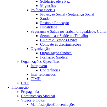
Solidariedade e Paz
Migrações
Políticas Sociais
Protecção Social / Segurança Social
Saúde
Ensino e Educação
Fiscalidade
Segurança e Saúde no Trabalho, Igualdade, Cultur
Segurança e Saúde no Trabalho
Cultura e Tempos Livres
Combate às discriminações
Organização
Organização Sindical
Formação Sindical
Organizações Específicas
Interjovem
Conferências
Inter-reformados
CIMH
CAD
Informação
Propaganda
Comunicação Sindical
Videos & Fotos
Manifestações/Concentrações