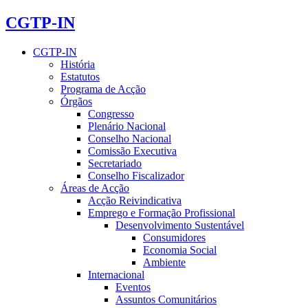
CGTP-IN
CGTP-IN
História
Estatutos
Programa de Acção
Órgãos
Congresso
Plenário Nacional
Conselho Nacional
Comissão Executiva
Secretariado
Conselho Fiscalizador
Áreas de Acção
Acção Reivindicativa
Emprego e Formação Profissional
Desenvolvimento Sustentável
Consumidores
Economia Social
Ambiente
Internacional
Eventos
Assuntos Comunitários