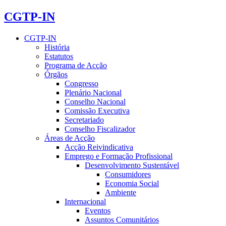
CGTP-IN
CGTP-IN
História
Estatutos
Programa de Acção
Órgãos
Congresso
Plenário Nacional
Conselho Nacional
Comissão Executiva
Secretariado
Conselho Fiscalizador
Áreas de Acção
Acção Reivindicativa
Emprego e Formação Profissional
Desenvolvimento Sustentável
Consumidores
Economia Social
Ambiente
Internacional
Eventos
Assuntos Comunitários