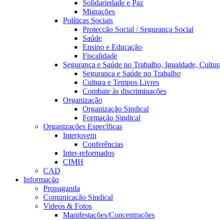
Solidariedade e Paz
Migrações
Políticas Sociais
Protecção Social / Segurança Social
Saúde
Ensino e Educação
Fiscalidade
Segurança e Saúde no Trabalho, Igualdade, Cultur
Segurança e Saúde no Trabalho
Cultura e Tempos Livres
Combate às discriminações
Organização
Organização Sindical
Formação Sindical
Organizações Específicas
Interjovem
Conferências
Inter-reformados
CIMH
CAD
Informação
Propaganda
Comunicação Sindical
Videos & Fotos
Manifestações/Concentrações