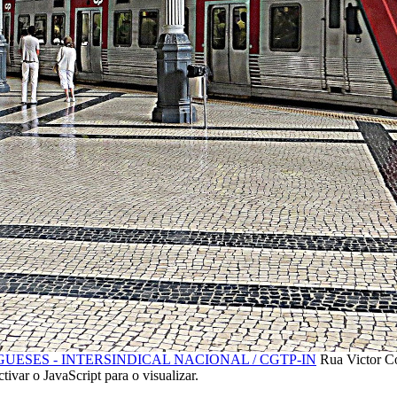
SES - INTERSINDICAL NACIONAL / CGTP-IN
Rua Victor C
ctivar o JavaScript para o visualizar.