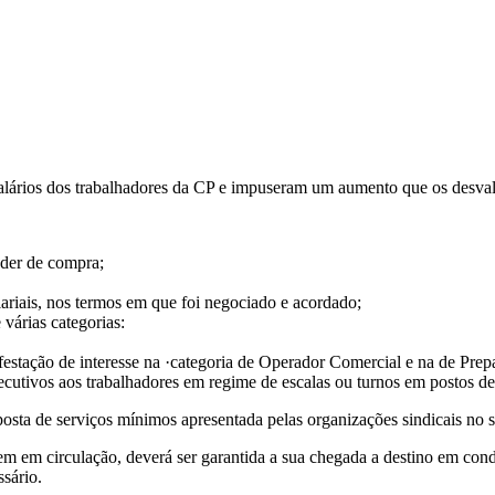
lários dos trabalhadores da CP e impuseram um aumento que os desvalo
oder de compra;
ariais, nos termos em que foi negociado e acordado;
 várias categorias:
festação de interesse na ·categoria de Operador Comercial e na de Pre
ecutivos aos trabalhadores em regime de escalas ou turnos em postos de 
ta de serviços mínimos apresentada pelas organizações sindicais no se
em em circulação, deverá ser garantida a sua chegada a destino em con
ssário.