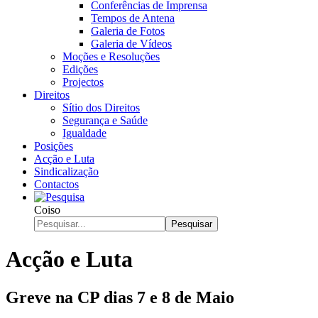
Conferências de Imprensa
Tempos de Antena
Galeria de Fotos
Galeria de Vídeos
Moções e Resoluções
Edições
Projectos
Direitos
Sítio dos Direitos
Segurança e Saúde
Igualdade
Posições
Acção e Luta
Sindicalização
Contactos
Coiso
Pesquisar
Acção e Luta
Greve na CP dias 7 e 8 de Maio