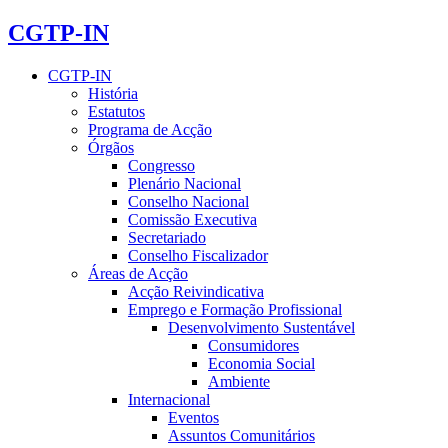
CGTP-IN
CGTP-IN
História
Estatutos
Programa de Acção
Órgãos
Congresso
Plenário Nacional
Conselho Nacional
Comissão Executiva
Secretariado
Conselho Fiscalizador
Áreas de Acção
Acção Reivindicativa
Emprego e Formação Profissional
Desenvolvimento Sustentável
Consumidores
Economia Social
Ambiente
Internacional
Eventos
Assuntos Comunitários