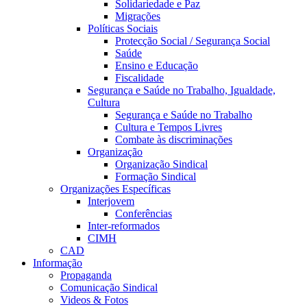
Solidariedade e Paz
Migrações
Políticas Sociais
Protecção Social / Segurança Social
Saúde
Ensino e Educação
Fiscalidade
Segurança e Saúde no Trabalho, Igualdade,
Cultura
Segurança e Saúde no Trabalho
Cultura e Tempos Livres
Combate às discriminações
Organização
Organização Sindical
Formação Sindical
Organizações Específicas
Interjovem
Conferências
Inter-reformados
CIMH
CAD
Informação
Propaganda
Comunicação Sindical
Videos & Fotos