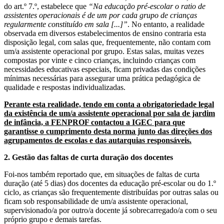
do art.º 7.º, estabelece que
“Na educação pré-escolar o ratio de
assistentes operacionais é de um por cada grupo de crianças
regularmente constituído em sala [...]”
. No entanto, a realidade
observada em diversos estabelecimentos de ensino contraria esta
disposição legal, com salas que, frequentemente, não contam com
um/a assistente operacional por grupo. Estas salas, muitas vezes
compostas por vinte e cinco crianças, incluindo crianças com
necessidades educativas especiais, ficam privadas das condições
mínimas necessárias para assegurar uma prática pedagógica de
qualidade e respostas individualizadas.
Perante esta realidade, tendo em conta a obrigatoriedade legal
da existência de um/a assistente operacional por sala de jardim
de infância, a FENPROF contactou a IGEC para que
garantisse o cumprimento desta norma junto das direções dos
agrupamentos de escolas e das autarquias responsáveis.
2. Gestão das faltas de curta duração dos docentes
Foi-nos também reportado que, em situações de faltas de curta
duração (até 5 dias) dos docentes da educação pré-escolar ou do 1.º
ciclo, as crianças são frequentemente distribuídas por outras salas ou
ficam sob responsabilidade de um/a assistente operacional,
supervisionado/a por outro/a docente já sobrecarregado/a com o seu
próprio grupo e demais tarefas.