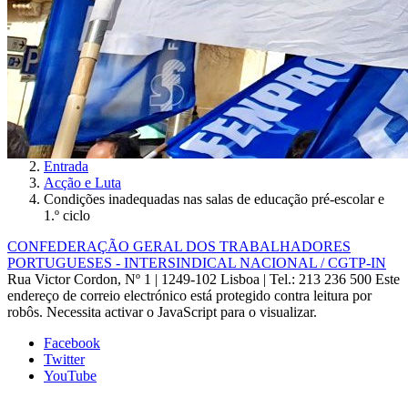
Entrada
Acção e Luta
Condições inadequadas nas salas de educação pré-escolar e
1.º ciclo
CONFEDERAÇÃO GERAL DOS TRABALHADORES
PORTUGUESES - INTERSINDICAL NACIONAL / CGTP-IN
Rua Victor Cordon, Nº 1 | 1249-102 Lisboa |
Tel.: 213 236 500
Este
endereço de correio electrónico está protegido contra leitura por
robôs. Necessita activar o JavaScript para o visualizar.
Facebook
Twitter
YouTube