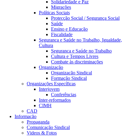
Solidariedade e Paz
Migrações
Políticas Sociais
Protecção Social / Segurança Social
Saúde
Ensino e Educação
Fiscalidade
Segurança e Saúde no Trabalho, Igualdade,
Cultura
Segurança e Saúde no Trabalho
Cultura e Tempos Livres
Combate às discriminações
Organização
Organização Sindical
Formação Sindical
Organizações Específicas
Interjovem
Conferências
Inter-reformados
CIMH
CAD
Informação
Propaganda
Comunicação Sindical
Videos & Fotos