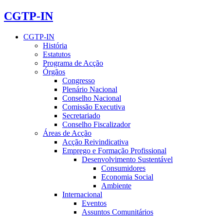
CGTP-IN
CGTP-IN
História
Estatutos
Programa de Acção
Órgãos
Congresso
Plenário Nacional
Conselho Nacional
Comissão Executiva
Secretariado
Conselho Fiscalizador
Áreas de Acção
Acção Reivindicativa
Emprego e Formação Profissional
Desenvolvimento Sustentável
Consumidores
Economia Social
Ambiente
Internacional
Eventos
Assuntos Comunitários